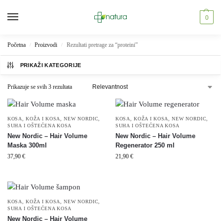
0
Početna
Proizvodi
Rezultati pretrage za “proteini”
/
/
PRIKAŽI KATEGORIJE
Prikazuje se svih 3 rezultata
KOSA
,
KOŽA I KOSA
,
NEW NORDIC
,
KOSA
,
KOŽA I KOSA
,
NEW NORDIC
,
SUHA I OŠTEĆENA KOSA
SUHA I OŠTEĆENA KOSA
New Nordic – Hair Volume
New Nordic – Hair Volume
Maska 300ml
Regenerator 250 ml
37,90
€
21,90
€
KOSA
,
KOŽA I KOSA
,
NEW NORDIC
,
SUHA I OŠTEĆENA KOSA
New Nordic – Hair Volume