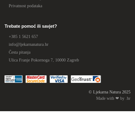
Privatnost podataka
Trebate pomoć ili savjet?
+385 1 5621 657
info@ljekarnanatura.hr
Česta pitanja
Ulica Franje Pokornoga 7, 10000 Zagreb
© Ljekarna Natura 2025
Made with ❤ by .hr