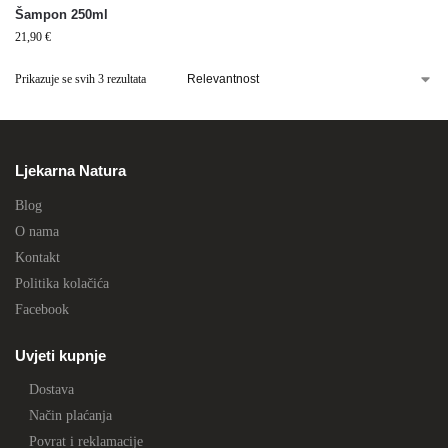
Šampon 250ml
21,90
€
Prikazuje se svih 3 rezultata
Ljekarna Natura
Blog
O nama
Kontakt
Politika kolačića
Facebook
Uvjeti kupnje
Dostava
Način plaćanja
Povrat i reklamacije