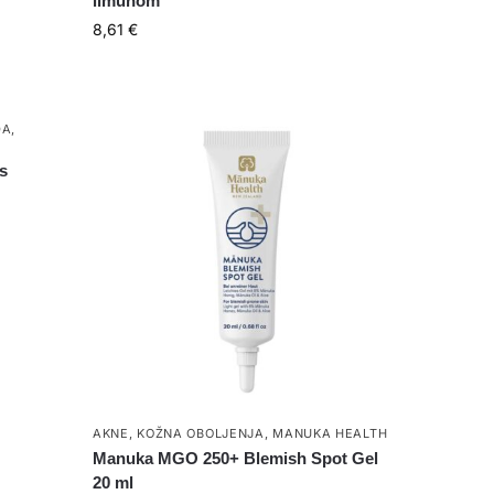
limunom
8,61
€
DA
,
s
AKNE
,
KOŽNA OBOLJENJA
,
MANUKA HEALTH
Manuka MGO 250+ Blemish Spot Gel
20 ml