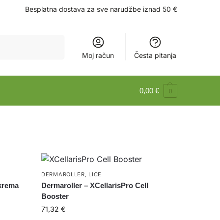
Besplatna dostava za sve narudžbe iznad 50 €
Pretraži
Moj račun
Česta pitanja
0,00
€
0
DERMAROLLER
,
LICE
 krema
Dermaroller – XCellarisPro Cell
Booster
71,32
€