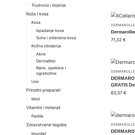
Trudnoća i dojenje
Koža i kosa
Kosa
DERMAROLL
Ispadanje kose
Dermaroller
Suha i oštećena kosa
71,32
€
Kožna oboljenja
Akne
Dermatitisi
Rane, opekline i
DERMAROLL
ogrebotine
DERMAROL
Lice
GRATIS Der
Prirodni preparati
63,57
€
Med
Vitamini i minerali
Pastile
Zdravstvene tegobe
DERMAROLL
DERMAROLL
Imunitet