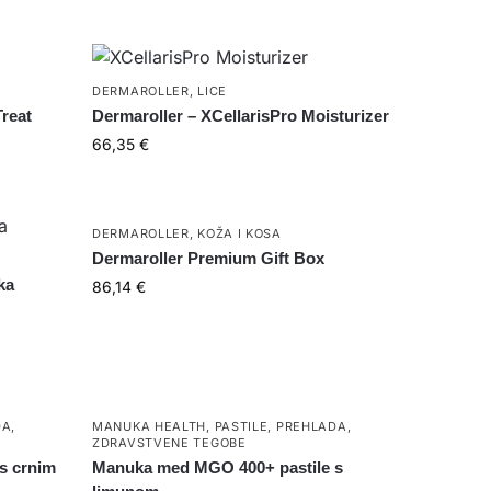
DERMAROLLER
,
LICE
Treat
Dermaroller – XCellarisPro Moisturizer
66,35
€
DERMAROLLER
,
KOŽA I KOSA
Dermaroller Premium Gift Box
ka
86,14
€
DA
,
MANUKA HEALTH
,
PASTILE
,
PREHLADA
,
ZDRAVSTVENE TEGOBE
s crnim
Manuka med MGO 400+ pastile s