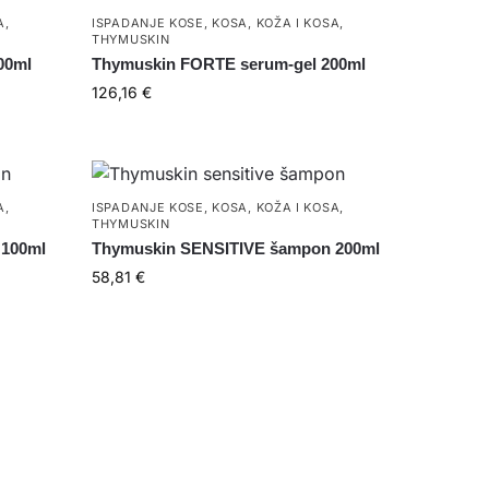
A
,
ISPADANJE KOSE
,
KOSA
,
KOŽA I KOSA
,
THYMUSKIN
00ml
Thymuskin FORTE serum-gel 200ml
126,16
€
A
,
ISPADANJE KOSE
,
KOSA
,
KOŽA I KOSA
,
THYMUSKIN
 100ml
Thymuskin SENSITIVE šampon 200ml
58,81
€