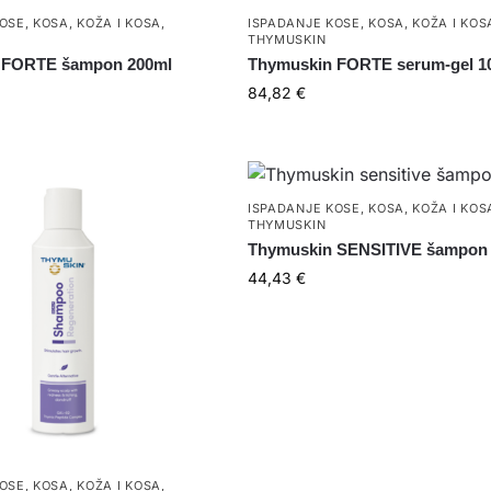
KOSE
,
KOSA
,
KOŽA I KOSA
,
ISPADANJE KOSE
,
KOSA
,
KOŽA I KOS
THYMUSKIN
 FORTE šampon 200ml
Thymuskin FORTE serum-gel 1
84,82
€
ISPADANJE KOSE
,
KOSA
,
KOŽA I KOS
THYMUSKIN
Thymuskin SENSITIVE šampon
44,43
€
KOSE
,
KOSA
,
KOŽA I KOSA
,