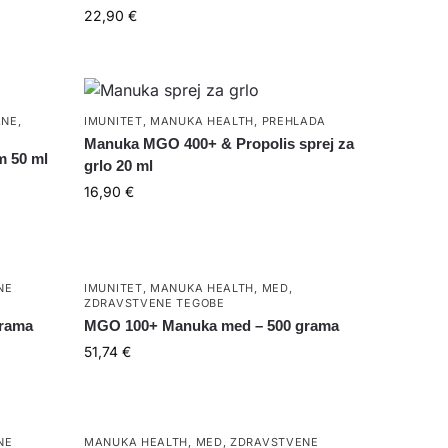
22,90
€
NE,
IMUNITET
,
MANUKA HEALTH
,
PREHLADA
Manuka MGO 400+ & Propolis sprej za
 50 ml
grlo 20 ml
16,90
€
NE
IMUNITET
,
MANUKA HEALTH
,
MED
,
ZDRAVSTVENE TEGOBE
grama
MGO 100+ Manuka med – 500 grama
51,74
€
NE
MANUKA HEALTH
,
MED
,
ZDRAVSTVENE