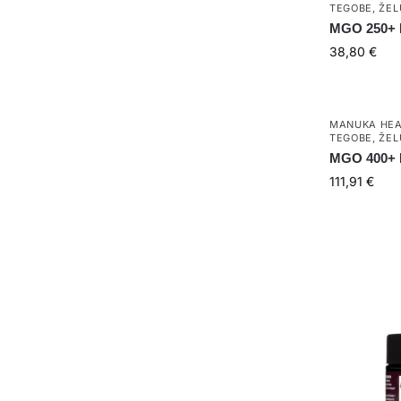
TEGOBE
,
ŽEL
MGO 250+ 
38,80
€
MANUKA HEA
TEGOBE
,
ŽEL
MGO 400+ 
111,91
€