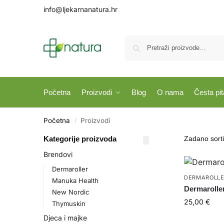
info@ljekarnanatura.hr
Početna
Proizvodi
Blog
O nama
Česta pit
Početna
Proizvodi
/
Kategorije proizvoda
Brendovi
Dermaroller
DERMAROLL
Manuka Health
Dermarolle
New Nordic
25,00
€
Thymuskin
Djeca i majke