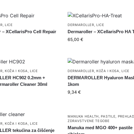
ER
,
LICE
DERMAROLLER
,
LICE
 – XCellarisPro Cell Repair
Dermaroller – XCellarisPro HA 
65,00
€
ER
,
KOŽA I KOSA
,
LICE
DERMAROLLER
,
KOŽA I KOSA
,
LICE
LER HC902 0.2mm +
DERMAROLLER Hyaluron Mas
maroller Cleaner 30ml
1kom
9,34
€
MANUKA HEALTH
,
PASTILE
,
PREHLA
ZDRAVSTVENE TEGOBE
ER
,
KOŽA I KOSA
,
LICE
Manuka med MGO 400+ pastile 
ER tekućina za čišćenje