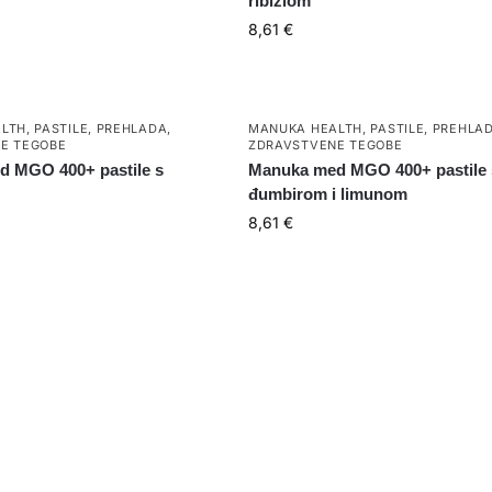
ribizlom
8,61
€
LTH
,
PASTILE
,
PREHLADA
,
MANUKA HEALTH
,
PASTILE
,
PREHLA
E TEGOBE
ZDRAVSTVENE TEGOBE
 MGO 400+ pastile s
Manuka med MGO 400+ pastile 
đumbirom i limunom
8,61
€