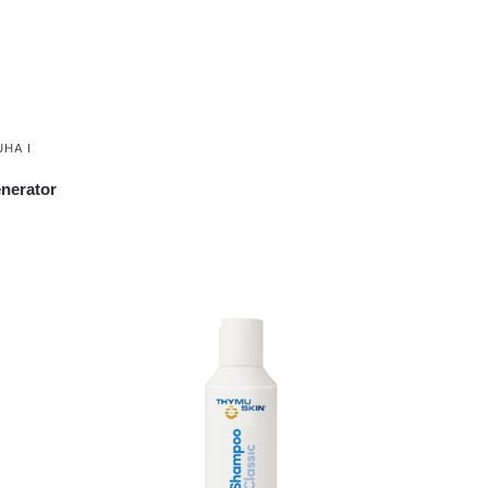
UHA I
nerator