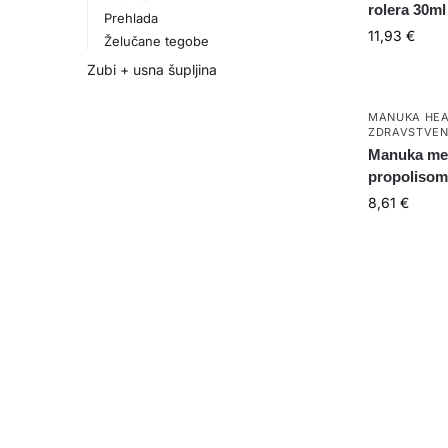
rolera 30ml
Prehlada
11,93
€
Želučane tegobe
Zubi + usna šupljina
MANUKA HEA
ZDRAVSTVEN
Manuka med
propolisom
8,61
€