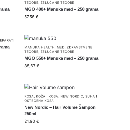
TEGOBE
,
ŽELUČANE TEGOBE
grama
MGO 400+ Manuka med – 250 grama
57,56
€
REPARATI
grama
MANUKA HEALTH
,
MED
,
ZDRAVSTVENE
TEGOBE
,
ŽELUČANE TEGOBE
MGO 550+ Manuka med – 250 grama
85,67
€
KOSA
,
KOŽA I KOSA
,
NEW NORDIC
,
SUHA I
OŠTEĆENA KOSA
New Nordic – Hair Volume Šampon
250ml
21,90
€