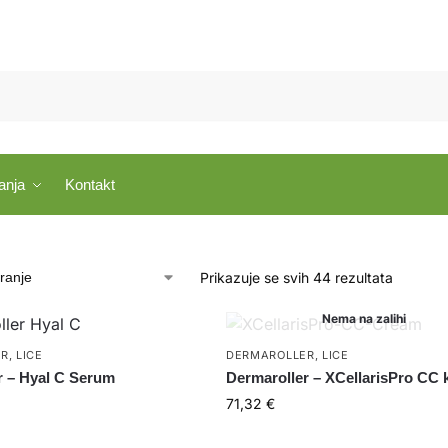
anja
Kontakt
Prikazuje se svih 44 rezultata
Nema na zalihi
ER
,
LICE
DERMAROLLER
,
LICE
r – Hyal C Serum
Dermaroller – XCellarisPro CC
71,32
€