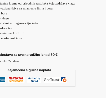
tantna krema od prirodnih sastojaka koja zadržava vlagu
 vezivna tkiva za smanjenje linija i bora.
 bore
e vlagu
st stanica i regeneraciju kože
zdrav ten
taminima A, C i E
 elastičnost kože
dostava za sve narudžbe iznad 50 €
u roku 2-3 dana
Zajamčena sigurna naplata