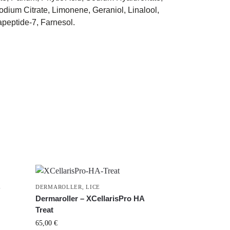
odium Citrate, Limonene, Geraniol, Linalool,
apeptide-7, Farnesol.
E
DERMAROLLER
,
LICE
Dermaroller – XCellarisPro HA
Treat
65,00
€