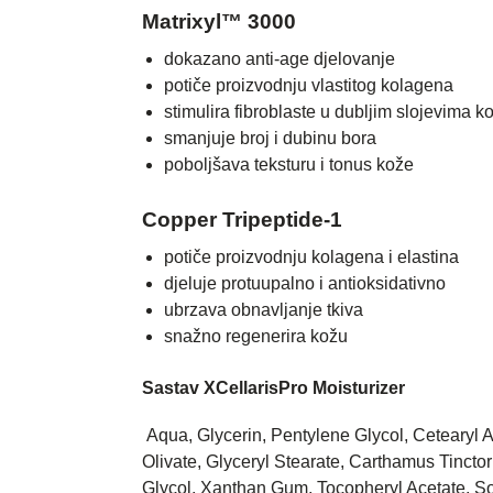
Matrixyl™ 3000
dokazano anti-age djelovanje
potiče proizvodnju vlastitog kolagena
stimulira fibroblaste u dubljim slojevima k
smanjuje broj i dubinu bora
poboljšava teksturu i tonus kože
Copper Tripeptide-1
potiče proizvodnju kolagena i elastina
djeluje protuupalno i antioksidativno
ubrzava obnavljanje tkiva
snažno regenerira kožu
Sastav XCellarisPro Moisturizer
Aqua, Glycerin, Pentylene Glycol, Cetearyl 
Olivate, Glyceryl Stearate, Carthamus Tinct
Glycol, Xanthan Gum, Tocopheryl Acetate, So