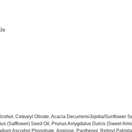
ože
Alcohol, Cetearyl Olivate, Acacia Decurrens/Jojoba/Sunflower S
orius (Safflower) Seed Oil, Prunus Amygdalus Dulcis (Sweet Alm
dium Ascorbyl Phosphate, Arginine, Panthenol, Retinyl Palmita