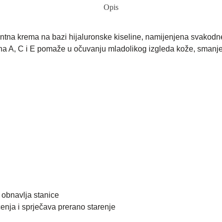
Opis
tantna krema na bazi hijaluronske kiseline, namijenjena svakodn
na A, C i E pomaže u očuvanju mladolikog izgleda kože, smanjen
i obnavlja stanice
nja i sprječava prerano starenje