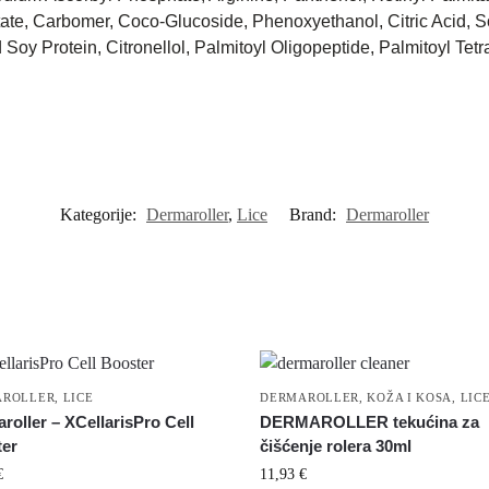
ctate, Carbomer, Coco-Glucoside, Phenoxyethanol, Citric Acid, S
Soy Protein, Citronellol, Palmitoyl Oligopeptide, Palmitoyl Tetr
Kategorije:
Dermaroller
,
Lice
Brand:
Dermaroller
AROLLER
,
LICE
DERMAROLLER
,
KOŽA I KOSA
,
LIC
roller – XCellarisPro Cell
DERMAROLLER tekućina za
er
čišćenje rolera 30ml
€
11,93
€