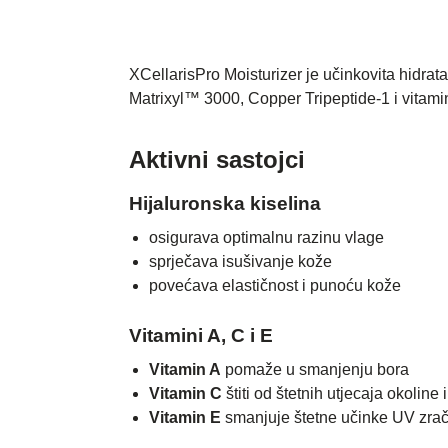
XCellarisPro Moisturizer je učinkovita hidra
Matrixyl™ 3000, Copper Tripeptide-1 i vitami
Aktivni sastojci
Hijaluronska kiselina
osigurava optimalnu razinu vlage
sprječava isušivanje kože
povećava elastičnost i punoću kože
Vitamini A, C i E
Vitamin A
pomaže u smanjenju bora
Vitamin C
štiti od štetnih utjecaja okoline 
Vitamin E
smanjuje štetne učinke UV zrače