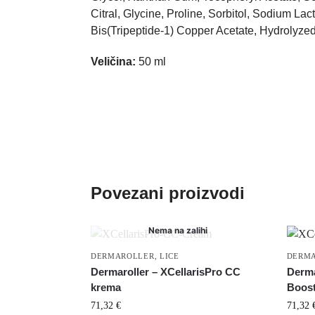
Citral, Glycine, Proline, Sorbitol, Sodium La
Bis(Tripeptide-1) Copper Acetate, Hydrolyzed 
Veličina:
50 ml
Povezani proizvodi
Nema na zalihi
DERMAROLLER
,
LICE
DERM
Dermaroller – XCellarisPro CC
Derma
krema
Boost
71,32
€
71,32