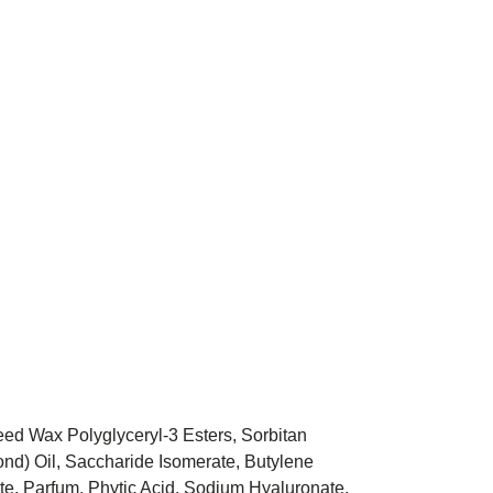
eed Wax Polyglyceryl-3 Esters, Sorbitan
ond) Oil, Saccharide Isomerate, Butylene
te, Parfum, Phytic Acid, Sodium Hyaluronate,