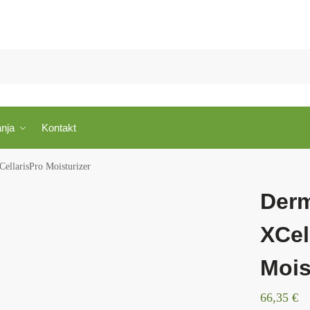
anja
Kontakt
CellarisPro Moisturizer
Derm
XCel
Mois
66,35
€