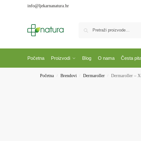
info@ljekarnanatura.hr
Početna
Proizvodi
Blog
O nama
Česta pit
Početna
Brendovi
Dermaroller
Dermaroller – X
/
/
/