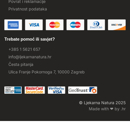
Povrat i reklamacije
Privatnost podataka
Trebate pomoć ili savjet?
+385 1 5621 657
info@ljekarnanatura.hr
Česta pitanja
Ulica Franje Pokornoga 7, 10000 Zagreb
© Ljekarna Natura 2025
Made with ❤ by .hr