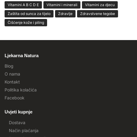
Vitamini A B C D E
Vitamini i minerali
Vitamini za djecu
Zaštita od sunca za tijelo
Zdravlje
Zdravstvene tegobe
Čišćenje kože i piling
Ljekarna Natura
Blog
O nama
Kontakt
Politika kolačića
Facebook
Uvjeti kupnje
Dostava
Način plaćanja