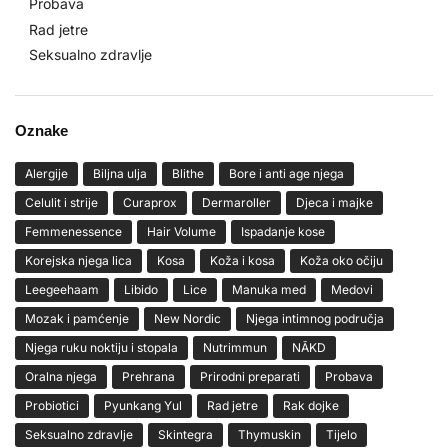
Probava
Rad jetre
Seksualno zdravlje
Oznake
Alergije
Biljna ulja
Blithe
Bore i anti age njega
Celulit i strije
Curaprox
Dermaroller
Djeca i majke
Femmenessence
Hair Volume
Ispadanje kose
Korejska njega lica
Kosa
Koža i kosa
Koža oko očiju
Leegeehaam
Libido
Lice
Manuka med
Medovi
Mozak i pamćenje
New Nordic
Njega intimnog područja
Njega ruku noktiju i stopala
Nutrimmun
NĀKD
Oralna njega
Prehrana
Prirodni preparati
Probava
Probiotici
Pyunkang Yul
Rad jetre
Rak dojke
Seksualno zdravlje
Skintegra
Thymuskin
Tijelo