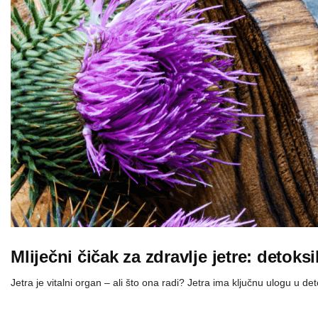
Mliječni čičak za zdravlje jetre: detok
Jetra je vitalni organ – ali što ona radi? Jetra ima ključnu ulogu u d