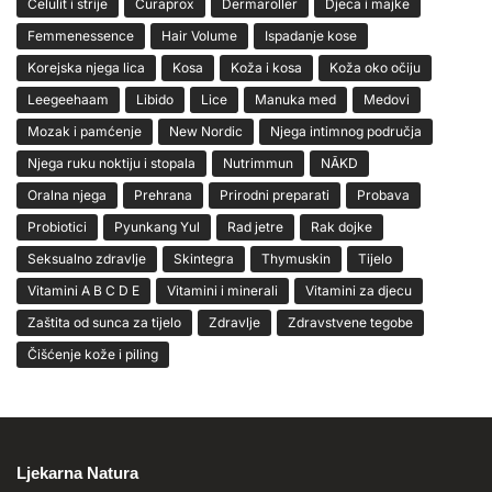
Celulit i strije
Curaprox
Dermaroller
Djeca i majke
Femmenessence
Hair Volume
Ispadanje kose
Korejska njega lica
Kosa
Koža i kosa
Koža oko očiju
Leegeehaam
Libido
Lice
Manuka med
Medovi
Mozak i pamćenje
New Nordic
Njega intimnog područja
Njega ruku noktiju i stopala
Nutrimmun
NĀKD
Oralna njega
Prehrana
Prirodni preparati
Probava
Probiotici
Pyunkang Yul
Rad jetre
Rak dojke
Seksualno zdravlje
Skintegra
Thymuskin
Tijelo
Vitamini A B C D E
Vitamini i minerali
Vitamini za djecu
Zaštita od sunca za tijelo
Zdravlje
Zdravstvene tegobe
Čišćenje kože i piling
Ljekarna Natura