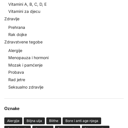
Vitamini A, B, C, D, E
Vitamini za djecu
Zdravlje
Prehrana
Rak dojke
Zdravstvene tegobe
Alergije
Menopauza i hormoni
Mozak i pamćenje
Probava
Rad jetre
Seksualno zdravlje
Oznake
Alergije
Biljna ulja
Blithe
Bore i anti age njega