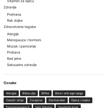
Vitamini za djecu
Zdravlje
Prehrana
Rak dojke
Zdravstvene tegobe
Alergije
Menopauza i hormoni
Mozak i pamćenje
Probava
Rad jetre
Seksualno zdravlje
Oznake
Alergije
Biljna ulja
Blithe
Bore i anti age njega
Celulit i strije
Curaprox
Dermaroller
Djeca i majke
Femmenessence
Hair Volume
Ispadanje kose