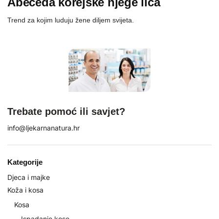
Abeceda korejske njege lica
Trend za kojim luduju žene diljem svijeta.
Trebate pomoć ili savjet?
info@ljekarnanatura.hr
Kategorije
Djeca i majke
Koža i kosa
Kosa
Ispadanje kose