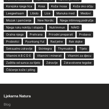
Korejska njega lica
Kosa
Koža i kosa
Koža oko očiju
Leegeehaam
Libido
Lice
Manuka med
Medovi
Mozak i pamćenje
New Nordic
Njega intimnog područja
Njega ruku noktiju i stopala
Nutrimmun
NĀKD
Oralna njega
Prehrana
Prirodni preparati
Probava
Probiotici
Pyunkang Yul
Rad jetre
Rak dojke
Seksualno zdravlje
Skintegra
Thymuskin
Tijelo
Vitamini A B C D E
Vitamini i minerali
Vitamini za djecu
Zaštita od sunca za tijelo
Zdravlje
Zdravstvene tegobe
Čišćenje kože i piling
Ljekarna Natura
Blog