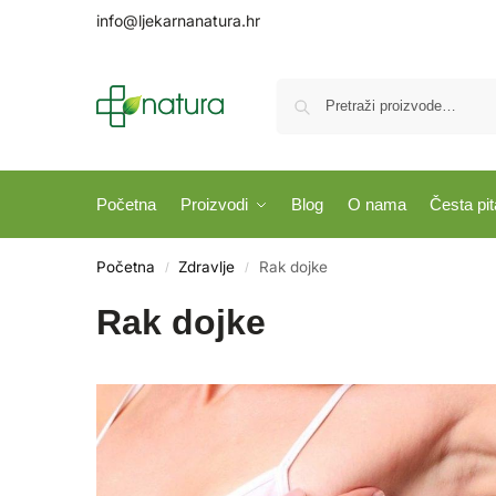
info@ljekarnanatura.hr
Početna
Proizvodi
Blog
O nama
Česta pit
Početna
Zdravlje
Rak dojke
/
/
Rak dojke