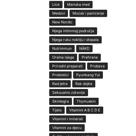
Lice
Manuka med
Medovi
Mozak i pamćenje
New Nordic
Njega intimnog područja
Njega ruku noktiju i stopala
Nutrimmun
NĀKD
Oralna njega
Prehrana
Prirodni preparati
Probava
Probiotici
Pyunkang Yul
Rad jetre
Rak dojke
Seksualno zdravlje
Skintegra
Thymuskin
Tijelo
Vitamini A B C D E
Vitamini i minerali
Vitamini za djecu