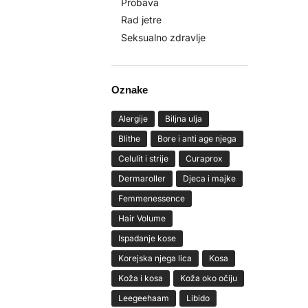
Probava
Rad jetre
Seksualno zdravlje
Oznake
Alergije
Biljna ulja
Blithe
Bore i anti age njega
Celulit i strije
Curaprox
Dermaroller
Djeca i majke
Femmenessence
Hair Volume
Ispadanje kose
Korejska njega lica
Kosa
Koža i kosa
Koža oko očiju
Leegeehaam
Libido