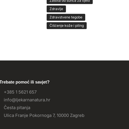
Zaštita od sunca za tijelo
Zdravlje
Zdravstvene tegobe
Čišćenje kože i piling
Trebate pomoć ili savjet?
+385 1 5621 657
info@ljekarnanatura.hr
Česta pitanja
Ulica Franje Pokornoga 7, 10000 Zagreb