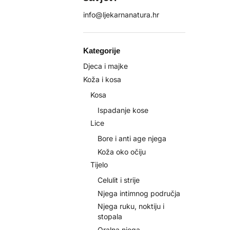
info@ljekarnanatura.hr
Kategorije
Djeca i majke
Koža i kosa
Kosa
Ispadanje kose
Lice
Bore i anti age njega
Koža oko očiju
Tijelo
Celulit i strije
Njega intimnog područja
Njega ruku, noktiju i
stopala
Oralna njega