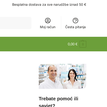
Besplatna dostava za sve narudžbe iznad 50 €
Pretraži
Moj račun
Česta pitanja
0,00
€
0
Trebate pomoć ili
savjet?