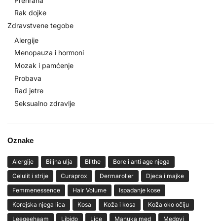
Prehrana
Rak dojke
Zdravstvene tegobe
Alergije
Menopauza i hormoni
Mozak i pamćenje
Probava
Rad jetre
Seksualno zdravlje
Oznake
Alergije
Biljna ulja
Blithe
Bore i anti age njega
Celulit i strije
Curaprox
Dermaroller
Djeca i majke
Femmenessence
Hair Volume
Ispadanje kose
Korejska njega lica
Kosa
Koža i kosa
Koža oko očiju
Leegeehaam
Libido
Lice
Manuka med
Medovi