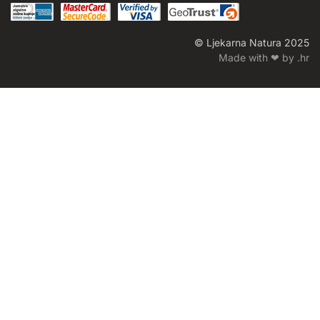
© Ljekarna Natura 2025
Made with ❤ by .hr