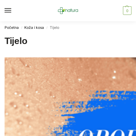
0
Početna
Koža i kosa
Tijelo
/
/
Tijelo