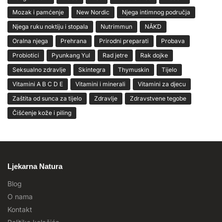
Mozak i pamćenje
New Nordic
Njega intimnog područja
Njega ruku noktiju i stopala
Nutrimmun
NĀKD
Oralna njega
Prehrana
Prirodni preparati
Probava
Probiotici
Pyunkang Yul
Rad jetre
Rak dojke
Seksualno zdravlje
Skintegra
Thymuskin
Tijelo
Vitamini A B C D E
Vitamini i minerali
Vitamini za djecu
Zaštita od sunca za tijelo
Zdravlje
Zdravstvene tegobe
Čišćenje kože i piling
Ljekarna Natura
Blog
O nama
Kontakt