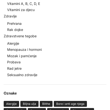
Vitamini A, B, C, D, E
Vitamini za djecu
Zdravlje
Prehrana
Rak dojke
Zdravstvene tegobe
Alergije
Menopauza i hormoni
Mozak i pamćenje
Probava
Rad jetre
Seksualno zdravlje
Oznake
Alergije
Biljna ulja
Blithe
Bore i anti age njega