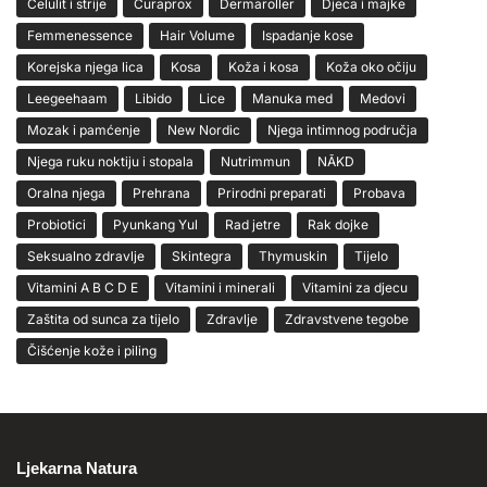
Celulit i strije
Curaprox
Dermaroller
Djeca i majke
Femmenessence
Hair Volume
Ispadanje kose
Korejska njega lica
Kosa
Koža i kosa
Koža oko očiju
Leegeehaam
Libido
Lice
Manuka med
Medovi
Mozak i pamćenje
New Nordic
Njega intimnog područja
Njega ruku noktiju i stopala
Nutrimmun
NĀKD
Oralna njega
Prehrana
Prirodni preparati
Probava
Probiotici
Pyunkang Yul
Rad jetre
Rak dojke
Seksualno zdravlje
Skintegra
Thymuskin
Tijelo
Vitamini A B C D E
Vitamini i minerali
Vitamini za djecu
Zaštita od sunca za tijelo
Zdravlje
Zdravstvene tegobe
Čišćenje kože i piling
Ljekarna Natura