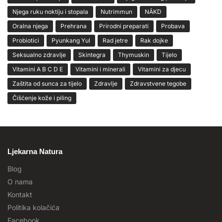
Njega ruku noktiju i stopala
Nutrimmun
NĀKD
Oralna njega
Prehrana
Prirodni preparati
Probava
Probiotici
Pyunkang Yul
Rad jetre
Rak dojke
Seksualno zdravlje
Skintegra
Thymuskin
Tijelo
Vitamini A B C D E
Vitamini i minerali
Vitamini za djecu
Zaštita od sunca za tijelo
Zdravlje
Zdravstvene tegobe
Čišćenje kože i piling
Ljekarna Natura
Blog
O nama
Kontakt
Politika kolačića
Facebook