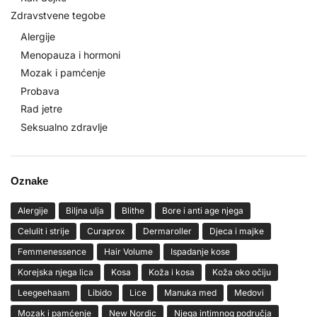
Zdravstvene tegobe
Alergije
Menopauza i hormoni
Mozak i pamćenje
Probava
Rad jetre
Seksualno zdravlje
Oznake
Alergije
Biljna ulja
Blithe
Bore i anti age njega
Celulit i strije
Curaprox
Dermaroller
Djeca i majke
Femmenessence
Hair Volume
Ispadanje kose
Korejska njega lica
Kosa
Koža i kosa
Koža oko očiju
Leegeehaam
Libido
Lice
Manuka med
Medovi
Mozak i pamćenje
New Nordic
Njega intimnog područja