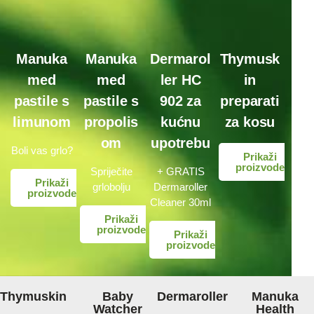
Manuka
Manuka
Dermarol
Thymusk
med
med
ler HC
in
pastile s
pastile s
902 za
preparati
limunom
propolis
kućnu
za kosu
om
upotrebu
Boli vas grlo?
Prikaži
proizvode
Spriječite
+ GRATIS
Prikaži
grlobolju
Dermaroller
proizvode
Cleaner 30ml
Prikaži
proizvode
Prikaži
proizvode
Thymuskin
Baby
Dermaroller
Manuka
Watcher
Health