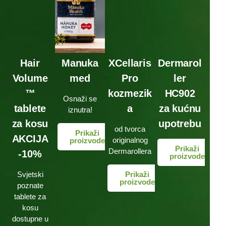
Hair
Manuka
XCellaris
Dermarol
Volume
med
Pro
ler
™
kozmezik
HC902
Osnaži se
tablete
a
za kućnu
iznutra!
za kosu
upotrebu
od tvorca
Prikaži
AKCIJA
originalnog
proizvode
Prikaži
Dermarollera
-10%
proizvode
Svjetski
Prikaži
proizvode
poznate
tablete za
kosu
dostupne u