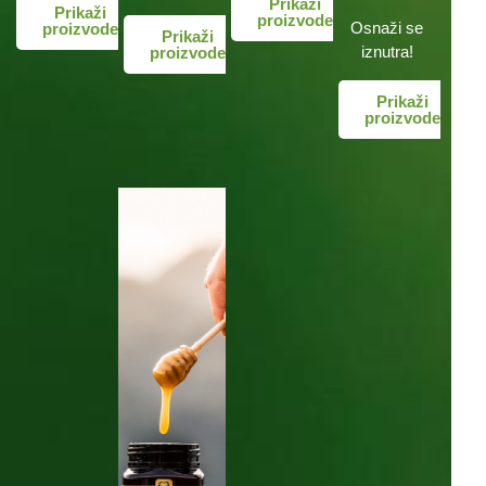
Prikaži
Prikaži
proizvode
Osnaži se
proizvode
Prikaži
iznutra!
proizvode
Prikaži
proizvode