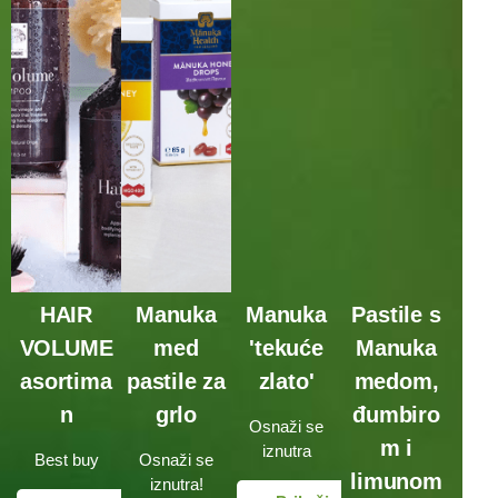
HAIR
Manuka
Manuka
Pastile s
VOLUME
med
'tekuće
Manuka
asortima
pastile za
zlato'
medom,
n
grlo
đumbiro
Osnaži se
m i
iznutra
Best buy
Osnaži se
limunom
iznutra!