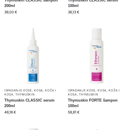
Thymuskin CLASSIC šampon
Thymuskin CLASSIC serum
200ml
100ml
39,00
€
36,13
€
ISPADANJE KOSE
,
KOSA
,
KOŽA I
ISPADANJE KOSE
,
KOSA
,
KOŽA I
KOSA
,
THYMUSKIN
KOSA
,
THYMUSKIN
Thymuskin CLASSIC serum
Thymuskin FORTE šampon
200ml
100ml
46,18
€
58,81
€