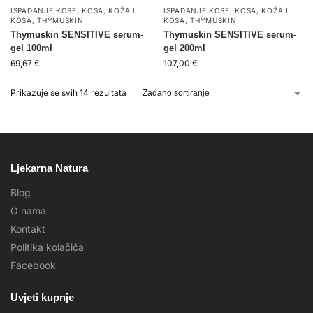
ISPADANJE KOSE
,
KOSA
,
KOŽA I
ISPADANJE KOSE
,
KOSA
,
KOŽA I
KOSA
,
THYMUSKIN
KOSA
,
THYMUSKIN
Thymuskin SENSITIVE serum-
Thymuskin SENSITIVE serum-
gel 100ml
gel 200ml
69,67
€
107,00
€
Prikazuje se svih 14 rezultata
Ljekarna Natura
Blog
O nama
Kontakt
Politika kolačića
Facebook
Uvjeti kupnje