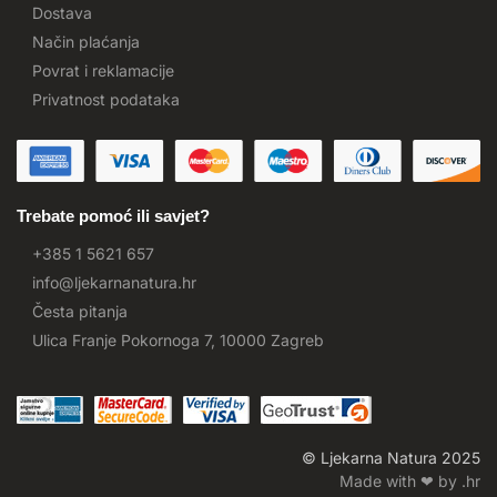
Dostava
Način plaćanja
Povrat i reklamacije
Privatnost podataka
Trebate pomoć ili savjet?
+385 1 5621 657
info@ljekarnanatura.hr
Česta pitanja
Ulica Franje Pokornoga 7, 10000 Zagreb
© Ljekarna Natura 2025
Made with ❤ by .hr