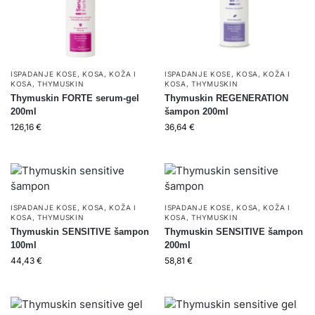
ISPADANJE KOSE
,
KOSA
,
KOŽA I
ISPADANJE KOSE
,
KOSA
,
KOŽA I
KOSA
,
THYMUSKIN
KOSA
,
THYMUSKIN
Thymuskin FORTE serum-gel
Thymuskin REGENERATION
200ml
šampon 200ml
126,16
€
36,64
€
ISPADANJE KOSE
,
KOSA
,
KOŽA I
ISPADANJE KOSE
,
KOSA
,
KOŽA I
KOSA
,
THYMUSKIN
KOSA
,
THYMUSKIN
Thymuskin SENSITIVE šampon
Thymuskin SENSITIVE šampon
100ml
200ml
44,43
€
58,81
€