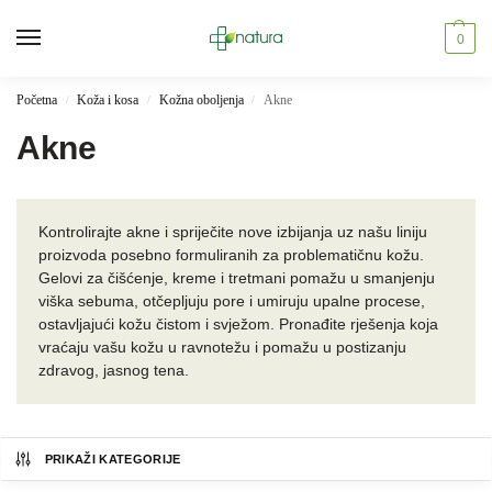
0
Početna
Koža i kosa
Kožna oboljenja
Akne
/
/
/
Akne
Kontrolirajte akne i spriječite nove izbijanja uz našu liniju
proizvoda posebno formuliranih za problematičnu kožu.
Gelovi za čišćenje, kreme i tretmani pomažu u smanjenju
viška sebuma, otčepljuju pore i umiruju upalne procese,
ostavljajući kožu čistom i svježom. Pronađite rješenja koja
vraćaju vašu kožu u ravnotežu i pomažu u postizanju
zdravog, jasnog tena.
PRIKAŽI KATEGORIJE