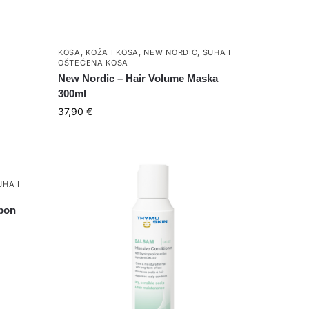
KOSA
,
KOŽA I KOSA
,
NEW NORDIC
,
SUHA I
OŠTEĆENA KOSA
New Nordic – Hair Volume Maska
300ml
37,90
€
UHA I
pon