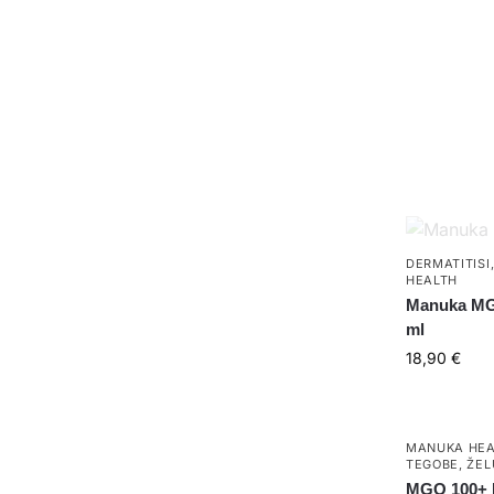
DERMATITISI
HEALTH
Manuka MG
ml
18,90
€
MANUKA HEA
TEGOBE
,
ŽEL
MGO 100+ 