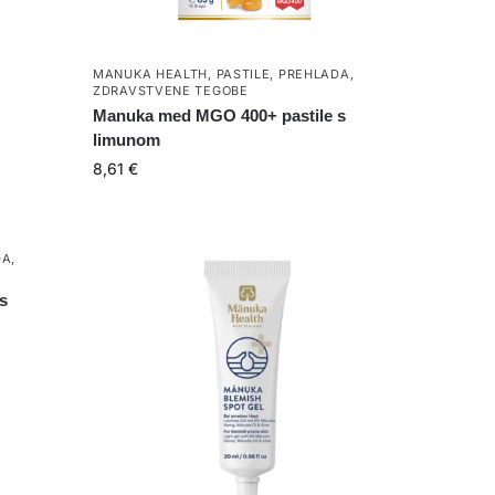
MANUKA HEALTH
,
PASTILE
,
PREHLADA
,
ZDRAVSTVENE TEGOBE
Manuka med MGO 400+ pastile s
limunom
8,61
€
DA
,
s