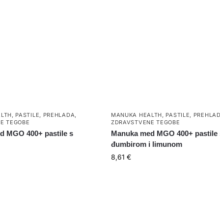
LTH
,
PASTILE
,
PREHLADA
,
MANUKA HEALTH
,
PASTILE
,
PREHLA
E TEGOBE
ZDRAVSTVENE TEGOBE
 MGO 400+ pastile s
Manuka med MGO 400+ pastile 
đumbirom i limunom
8,61
€