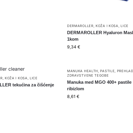
DERMAROLLER
,
KOŽA I KOSA
,
LICE
DERMAROLLER Hyaluron Mas
1kom
9,34
€
MANUKA HEALTH
,
PASTILE
,
PREHLA
ZDRAVSTVENE TEGOBE
ER
,
KOŽA I KOSA
,
LICE
Manuka med MGO 400+ pastile 
ER tekućina za čišćenje
ribizlom
8,61
€