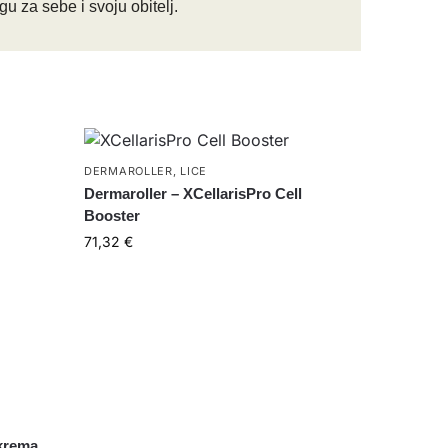
u za sebe i svoju obitelj.
DERMAROLLER
,
LICE
Dermaroller – XCellarisPro Cell
Booster
71,32
€
 krema