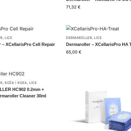
71,32
€
ER
,
LICE
DERMAROLLER
,
LICE
 – XCellarisPro Cell Repair
Dermaroller – XCellarisPro HA 
65,00
€
ER
,
KOŽA I KOSA
,
LICE
LER HC902 0.2mm +
maroller Cleaner 30ml