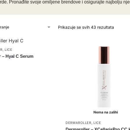
rde. Pronađite svoje omiljene brendove i osigurajte najbolju njeg
Prikazuje se svih 43 rezultata
ER
,
LICE
r – Hyal C Serum
Nema na zalihi
DERMAROLLER
,
LICE
Dermaroller – XCellarisPro CC