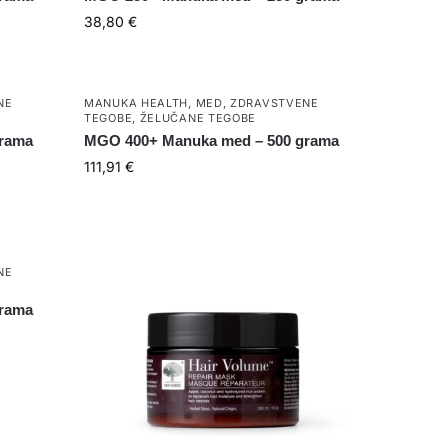
38,80
€
NE
MANUKA HEALTH
,
MED
,
ZDRAVSTVENE
TEGOBE
,
ŽELUČANE TEGOBE
grama
MGO 400+ Manuka med – 500 grama
111,91
€
NE
grama