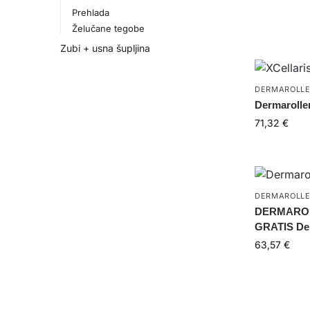
Prehlada
Želučane tegobe
Zubi + usna šupljina
DERMAROLL
Dermaroller
71,32
€
DERMAROLL
DERMAROL
GRATIS Der
63,57
€