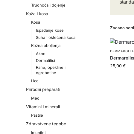
standa
Trudnoća i dojenje
Koža i kosa
Kosa
Ispadanje kose
Suha i oštećena kosa
Kožna oboljenja
DERMAROLL
Akne
Dermarolle
Dermatitisi
25,00
€
Rane, opekline i
ogrebotine
Lice
Prirodni preparati
Med
Vitamini i minerali
Pastile
Zdravstvene tegobe
Imunitet