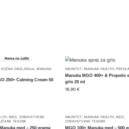
Nema na zalihi
,
KOŽNA OBOLJENJA
,
MANUKA
IMUNITET
,
MANUKA HEALTH
,
PREHL
Manuka MGO 400+ & Propolis s
O 250+ Calming Cream 50
grlo 20 ml
16,90
€
LTH
,
MED
,
ZDRAVSTVENE
IMUNITET
,
MANUKA HEALTH
,
MED
,
UČANE TEGOBE
ZDRAVSTVENE TEGOBE
Manuka med – 250 grama
MGO 100+ Manuka med – 500 