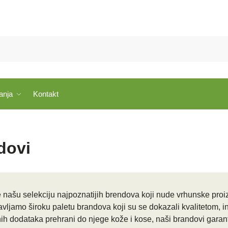
anja
Kontakt
dovi
te našu selekciju najpoznatijih brendova koji nude vrhunske proiz
avljamo široku paletu brandova koji su se dokazali kvalitetom, 
nih dodataka prehrani do njege kože i kose, naši brandovi garant