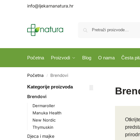
info@ljekarnanatura.hr
Početna
Proizvodi
Blog
O nama
Česta pit
Početna
Brendovi
/
Kategorije proizvoda
Bren
Brendovi
Dermaroller
Manuka Health
Otkrij
New Nordic
predst
Thymuskin
prirod
Djeca i majke