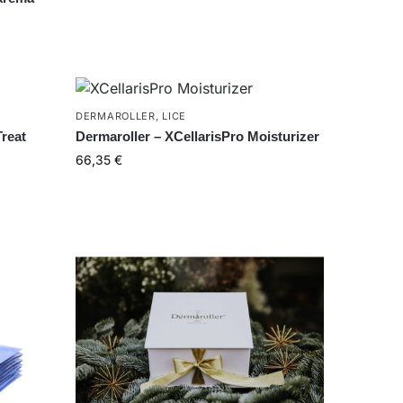
DERMAROLLER
,
LICE
Treat
Dermaroller – XCellarisPro Moisturizer
66,35
€