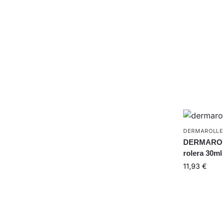
DERMAROLL
DERMAROLL
rolera 30ml
11,93
€