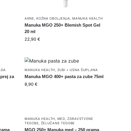
AKNE
,
KOŽNA OBOLJENJA
,
MANUKA HEALTH
Manuka MGO 250+ Blemish Spot Gel
20 ml
22,90
€
ADA
MANUKA HEALTH
,
ZUBI + USNA ŠUPLJINA
prej za
Manuka MGO 400+ pasta za zube 75ml
8,90
€
MANUKA HEALTH
,
MED
,
ZDRAVSTVENE
TEGOBE
,
ŽELUČANE TEGOBE
grama
MGO 250+ Manuka med – 250 grama