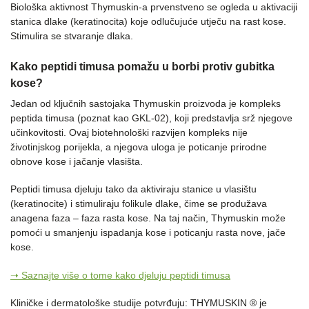
Biološka aktivnost Thymuskin-a prvenstveno se ogleda u aktivaciji
stanica dlake (keratinocita) koje odlučujuće utječu na rast kose.
Stimulira se stvaranje dlaka.
Kako peptidi timusa pomažu u borbi protiv gubitka
kose?
Jedan od ključnih sastojaka Thymuskin proizvoda je kompleks
peptida timusa (poznat kao GKL‑02), koji predstavlja srž njegove
učinkovitosti. Ovaj biotehnološki razvijen kompleks nije
životinjskog porijekla, a njegova uloga je poticanje prirodne
obnove kose i jačanje vlasišta.
Peptidi timusa djeluju tako da aktiviraju stanice u vlasištu
(keratinocite) i stimuliraju folikule dlake, čime se produžava
anagena faza – faza rasta kose. Na taj način, Thymuskin može
pomoći u smanjenju ispadanja kose i poticanju rasta nove, jače
kose.
➝ Saznajte više o tome kako djeluju peptidi timusa
Kliničke i dermatološke studije potvrđuju: THYMUSKIN ® je