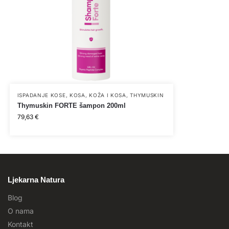
ISPADANJE KOSE
,
KOSA
,
KOŽA I KOSA
,
THYMUSKIN
Thymuskin FORTE šampon 200ml
79,63
€
Ljekarna Natura
Blog
O nama
Kontakt