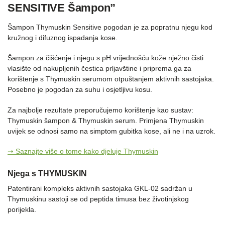
SENSITIVE Šampon”
Šampon Thymuskin Sensitive pogodan je za popratnu njegu kod
kružnog i difuznog ispadanja kose.
Šampon za čišćenje i njegu s pH vrijednošću kože nježno čisti
vlasište od nakupljenih čestica prljavštine i priprema ga za
korištenje s Thymuskin serumom otpuštanjem aktivnih sastojaka.
Posebno je pogodan za suhu i osjetljivu kosu.
Za najbolje rezultate preporučujemo korištenje kao sustav:
Thymuskin šampon & Thymuskin serum. Primjena Thymuskin
uvijek se odnosi samo na simptom gubitka kose, ali ne i na uzrok.
➝ Saznajte više o tome kako djeluje Thymuskin
Njega s THYMUSKIN
Patentirani kompleks aktivnih sastojaka GKL-02 sadržan u
Thymuskinu sastoji se od peptida timusa bez životinjskog
porijekla.