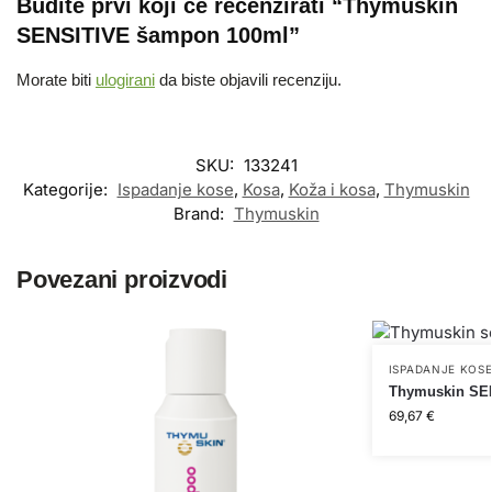
Budite prvi koji će recenzirati “Thymuskin
SENSITIVE šampon 100ml”
Morate biti
ulogirani
da biste objavili recenziju.
SKU:
133241
Kategorije:
Ispadanje kose
,
Kosa
,
Koža i kosa
,
Thymuskin
Brand:
Thymuskin
Povezani proizvodi
ISPADANJE KOS
Thymuskin SEN
69,67
€