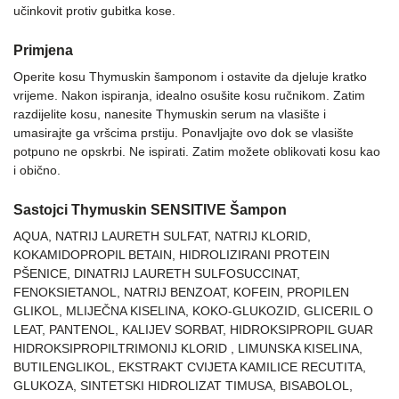
učinkovit protiv gubitka kose.
Primjena
Operite kosu Thymuskin šamponom i ostavite da djeluje kratko
vrijeme. Nakon ispiranja, idealno osušite kosu ručnikom. Zatim
razdijelite kosu, nanesite Thymuskin serum na vlasište i
umasirajte ga vršcima prstiju. Ponavljajte ovo dok se vlasište
potpuno ne opskrbi. Ne ispirati. Zatim možete oblikovati kosu kao
i obično.
Sastojci Thymuskin SENSITIVE Šampon
AQUA, NATRIJ LAURETH SULFAT, NATRIJ KLORID,
KOKAMIDOPROPIL BETAIN, HIDROLIZIRANI PROTEIN
PŠENICE, DINATRIJ LAURETH SULFOSUCCINAT,
FENOKSIETANOL, NATRIJ BENZOAT, KOFEIN, PROPILEN
GLIKOL, MLIJEČNA KISELINA, KOKO-GLUKOZID, GLICERIL O
LEAT, PANTENOL, KALIJEV SORBAT, HIDROKSIPROPIL GUAR
HIDROKSIPROPILTRIMONIJ KLORID , LIMUNSKA KISELINA,
BUTILENGLIKOL, EKSTRAKT CVIJETA KAMILICE RECUTITA,
GLUKOZA, SINTETSKI HIDROLIZAT TIMUSA, BISABOLOL,