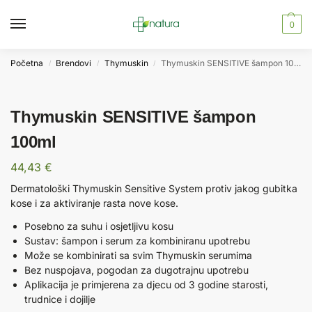
0
Početna
Brendovi
Thymuskin
Thymuskin SENSITIVE šampon 100ml
/
/
/
Thymuskin SENSITIVE šampon
100ml
44,43
€
Dermatološki Thymuskin Sensitive System protiv jakog gubitka
kose i za aktiviranje rasta nove kose.
Posebno za suhu i osjetljivu kosu
Sustav: šampon i serum za kombiniranu upotrebu
Može se kombinirati sa svim Thymuskin serumima
Bez nuspojava, pogodan za dugotrajnu upotrebu
Aplikacija je primjerena za djecu od 3 godine starosti,
trudnice i dojilje