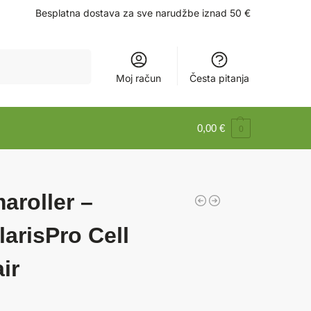
Besplatna dostava za sve narudžbe iznad 50 €
Pretraži
Moj račun
Česta pitanja
0,00
€
0
aroller –
larisPro Cell
ir