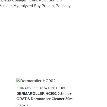
samido Collagen, Citric Acid, Sodium
Acetate, Hydrolyzed Soy Protein, Palmitoyl
DERMAROLLER
,
KOŽA I KOSA
,
LICE
DERMAROLLER HC902 0.2mm +
GRATIS Dermaroller Cleaner 30ml
63,57
€