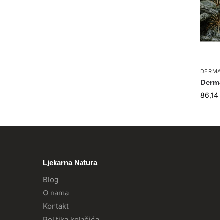
DERMA
Derma
86,14
Ljekarna Natura
Blog
O nama
Kontakt
Politika kolačića