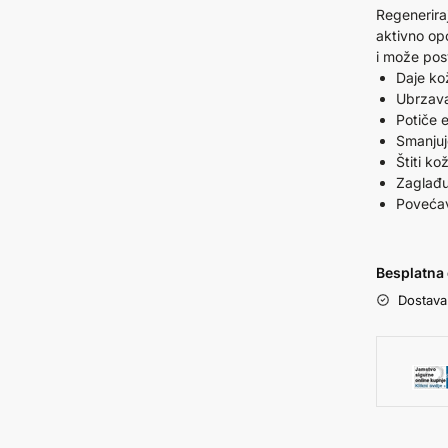
Regenerira
aktivno op
i može posv
Daje ko
Ubrzava
Potiče 
Smanjuj
Štiti ko
Zaglađu
Povećav
Besplatna 
Dostava