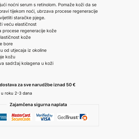
jući noćni serum s retinolom. Pomaže koži da se
oravi tijekom noći, ubrzava procese regeneracije
ijetliti staračke pjege.
ži veću elastičnost
 procese regeneracije kože
elastičnost kože
e bore
žu od utjecaja iz okoline
je kožu
a sadržaj kolagena u koži
dostava za sve narudžbe iznad 50 €
 u roku 2-3 dana
Zajamčena sigurna naplata