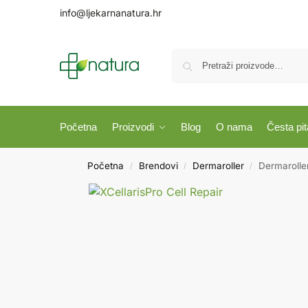
info@ljekarnanatura.hr
Početna
Proizvodi
Blog
O nama
Česta pit
Početna
Brendovi
Dermaroller
Dermaroller
/
/
/