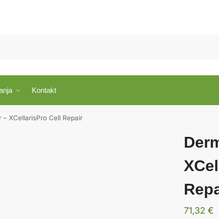
anja
Kontakt
 – XCellarisPro Cell Repair
Derm
XCel
Repa
71,32
€