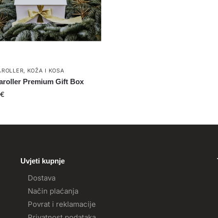
ROLLER
,
KOŽA I KOSA
roller Premium Gift Box
€
Uvjeti kupnje
Dostava
Način plaćanja
Povrat i reklamacije
Privatnost podataka