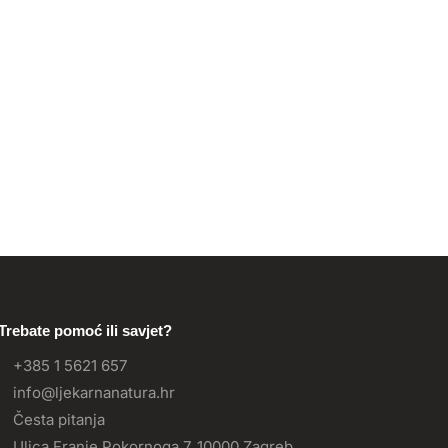
Trebate pomoć ili savjet?
+385 1 5621 657
info@ljekarnanatura.hr
Česta pitanja
Ulica Franje Pokornoga 7, 10000 Zagreb