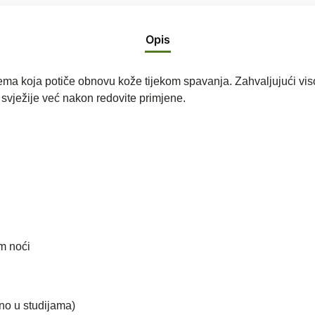
Opis
ma koja potiče obnovu kože tijekom spavanja. Zahvaljujući viso
 svježije već nakon redovite primjene.
m noći
no u studijama)