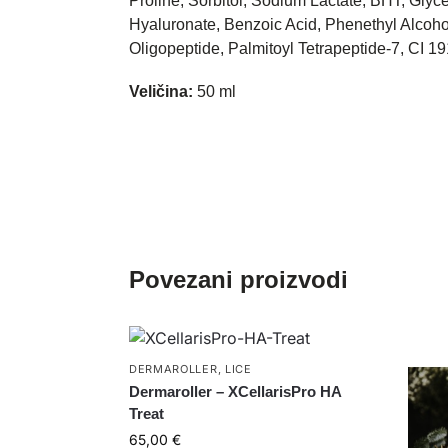
Proline, Sorbitol, Sodium Lactate, BHT, Gly
Hyaluronate, Benzoic Acid, Phenethyl Alcohol
Oligopeptide, Palmitoyl Tetrapeptide-7, CI 1
Veličina:
50 ml
Povezani proizvodi
DERMAROLLER
,
LICE
Dermaroller – XCellarisPro HA
Treat
65,00
€