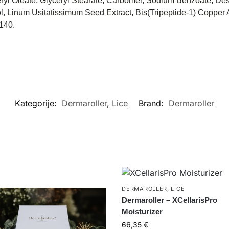
ceryl Oleate, Glyceryl Stearate, Carbomer, Sodium Benzoate, De
, Linum Usitatissimum Seed Extract, Bis(Tripeptide-1) Copper 
9140.
Kategorije:
Dermaroller
,
Lice
Brand:
Dermaroller
DERMAROLLER
,
LICE
Dermaroller – XCellarisPro
Moisturizer
66,35
€