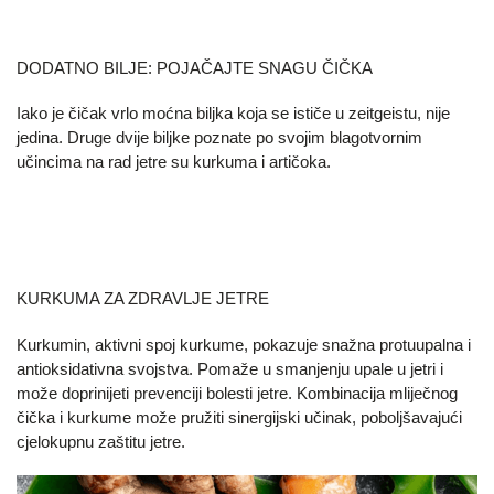
DODATNO BILJE: POJAČAJTE SNAGU ČIČKA
Iako je čičak vrlo moćna biljka koja se ističe u zeitgeistu, nije
jedina. Druge dvije biljke poznate po svojim blagotvornim
učincima na rad jetre su kurkuma i artičoka.
KURKUMA ZA ZDRAVLJE JETRE
Kurkumin, aktivni spoj kurkume, pokazuje snažna protuupalna i
antioksidativna svojstva. Pomaže u smanjenju upale u jetri i
može doprinijeti prevenciji bolesti jetre. Kombinacija mliječnog
čička i kurkume može pružiti sinergijski učinak, poboljšavajući
cjelokupnu zaštitu jetre.