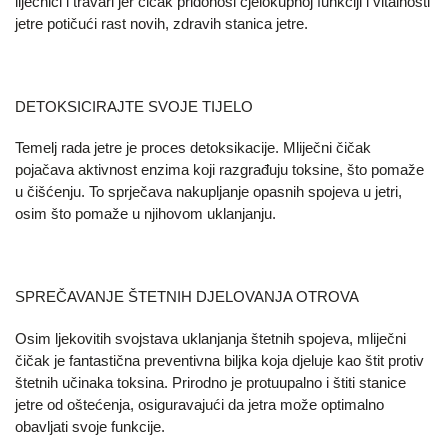
liječnici i travari jer čičak pridonosi cjelokupnoj funkciji i vitalnosti
jetre potičući rast novih, zdravih stanica jetre.
DETOKSICIRAJTE SVOJE TIJELO
Temelj rada jetre je proces detoksikacije. Mliječni čičak
pojačava aktivnost enzima koji razgrađuju toksine, što pomaže
u čišćenju. To sprječava nakupljanje opasnih spojeva u jetri,
osim što pomaže u njihovom uklanjanju.
SPREČAVANJE ŠTETNIH DJELOVANJA OTROVA
Osim ljekovitih svojstava uklanjanja štetnih spojeva, mliječni
čičak je fantastična preventivna biljka koja djeluje kao štit protiv
štetnih učinaka toksina. Prirodno je protuupalno i štiti stanice
jetre od oštećenja, osiguravajući da jetra može optimalno
obavljati svoje funkcije.