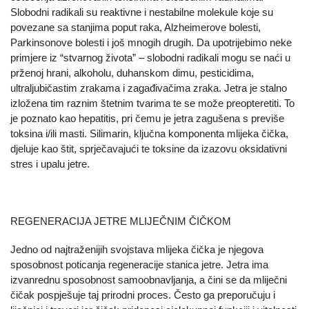
Slobodni radikali su reaktivne i nestabilne molekule koje su
povezane sa stanjima poput raka, Alzheimerove bolesti,
Parkinsonove bolesti i još mnogih drugih. Da upotrijebimo neke
primjere iz “stvarnog života” – slobodni radikali mogu se naći u
prženoj hrani, alkoholu, duhanskom dimu, pesticidima,
ultraljubičastim zrakama i zagađivačima zraka. Jetra je stalno
izložena tim raznim štetnim tvarima te se može preopteretiti. To
je poznato kao hepatitis, pri čemu je jetra zagušena s previše
toksina i/ili masti. Silimarin, ključna komponenta mlijeka čička,
djeluje kao štit, sprječavajući te toksine da izazovu oksidativni
stres i upalu jetre.
REGENERACIJA JETRE MLIJEČNIM ČIČKOM
Jedno od najtraženijih svojstava mlijeka čička je njegova
sposobnost poticanja regeneracije stanica jetre. Jetra ima
izvanrednu sposobnost samoobnavljanja, a čini se da mliječni
čičak pospješuje taj prirodni proces. Često ga preporučuju i