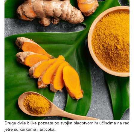
Druge dvije biljke poznate po svojim blagotvornim učincima na rad
jetre su kurkuma i artičoka.