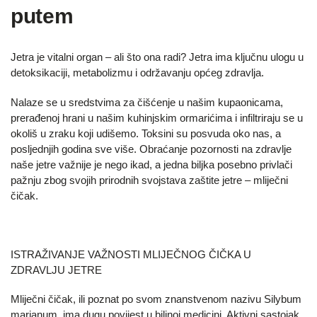
putem
Jetra je vitalni organ – ali što ona radi? Jetra ima ključnu ulogu u
detoksikaciji, metabolizmu i održavanju općeg zdravlja.
Nalaze se u sredstvima za čišćenje u našim kupaonicama,
prerađenoj hrani u našim kuhinjskim ormarićima i infiltriraju se u
okoliš u zraku koji udišemo. Toksini su posvuda oko nas, a
posljednjih godina sve više. Obraćanje pozornosti na zdravlje
naše jetre važnije je nego ikad, a jedna biljka posebno privlači
pažnju zbog svojih prirodnih svojstava zaštite jetre – mliječni
čičak.
ISTRAŽIVANJE VAŽNOSTI MLIJEČNOG ČIČKA U
ZDRAVLJU JETRE
Mliječni čičak, ili poznat po svom znanstvenom nazivu Silybum
marianum, ima dugu povijest u biljnoj medicini. Aktivni sastojak