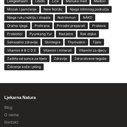
Leegeehaam
Libido
Lice
Manuka med
Medovi
Mozak i pamćenje
New Nordic
Njega intimnog područja
Njega ruku noktiju i stopala
Nutrimmun
NĀKD
Oralna njega
Prehrana
Prirodni preparati
Probava
Probiotici
Pyunkang Yul
Rad jetre
Rak dojke
Seksualno zdravlje
Skintegra
Thymuskin
Tijelo
Vitamini A B C D E
Vitamini i minerali
Vitamini za djecu
Zaštita od sunca za tijelo
Zdravlje
Zdravstvene tegobe
Čišćenje kože i piling
Ljekarna Natura
Blog
O nama
Kontakt