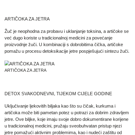
ARTIČOKA ZA JETRA
Žuč je neophodna za probavu i uklanjanje toksina, a artičoke se
već dugo koriste u tradicionalnoj medicini za povećanje
proizvodnje žuči. U kombinaciji s dobrobitima čička, artičoke
pomažu u procesu detoksikacije jetre pospješujući sintezu žuči.
ARTIČOKA ZA JETRA
DETOX SVAKODNEVNI, TIJEKOM CIJELE GODINE
Uključivanje ljekovitih biljaka kao što su čičak, kurkuma i
artičoka može biti pametan potez u potrazi za dobrim zdravljem
jetre. Ove biljke, koje imaju svoje dobro dokumentirane korijene
u tradicionalnoj medicini, pružaju sveobuhvatan pristup njezi
jetre pomažući aktivnim problemima, kao i nudeći zaštitu od