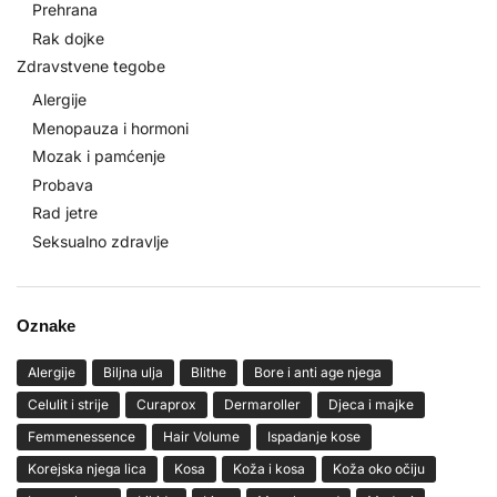
Prehrana
Rak dojke
Zdravstvene tegobe
Alergije
Menopauza i hormoni
Mozak i pamćenje
Probava
Rad jetre
Seksualno zdravlje
Oznake
Alergije
Biljna ulja
Blithe
Bore i anti age njega
Celulit i strije
Curaprox
Dermaroller
Djeca i majke
Femmenessence
Hair Volume
Ispadanje kose
Korejska njega lica
Kosa
Koža i kosa
Koža oko očiju