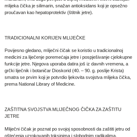
mlijeka čička je silimarin, snažan antioksidans koji je opsežno
proučavan kao hepatoprotektiv (štitnik jetre).
TRADICIONALNI KORIJEN MLIJEČKE
Povijesno gledano, mliječni čičak se koristio u tradicionalnoj
medicini za liječenje poremećaja jetre i pospješivanje cjelokupne
funkcije jetre. Njegova uporaba datira još iz davnih vremena, a
grčki liječnik i botaničar Dioskorid (40. – 90. g. poslije Krista)
smatra se prvim koji je potvrdio ljekovita svojstva mlijeka čička,
prema National Library of Medicine.
ZAŠTITNA SVOJSTVA MLIJEČNOG ČIČKA ZA ZAŠTITU
JETRE
Mliječni čičak je poznat po svojoj sposobnosti da zaštiti jetru od
oštećenja uzrokovanih toksinima i slobodnim radikalima.