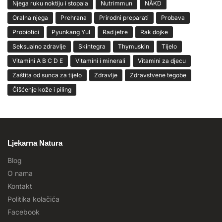
Njega ruku noktiju i stopala
Nutrimmun
NĀKD
Oralna njega
Prehrana
Prirodni preparati
Probava
Probiotici
Pyunkang Yul
Rad jetre
Rak dojke
Seksualno zdravlje
Skintegra
Thymuskin
Tijelo
Vitamini A B C D E
Vitamini i minerali
Vitamini za djecu
Zaštita od sunca za tijelo
Zdravlje
Zdravstvene tegobe
Čišćenje kože i piling
Ljekarna Natura
Blog
O nama
Kontakt
Politika kolačića
Facebook