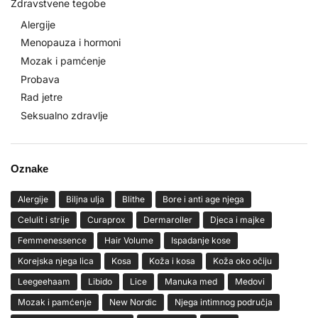
Zdravstvene tegobe
Alergije
Menopauza i hormoni
Mozak i pamćenje
Probava
Rad jetre
Seksualno zdravlje
Oznake
Alergije
Biljna ulja
Blithe
Bore i anti age njega
Celulit i strije
Curaprox
Dermaroller
Djeca i majke
Femmenessence
Hair Volume
Ispadanje kose
Korejska njega lica
Kosa
Koža i kosa
Koža oko očiju
Leegeehaam
Libido
Lice
Manuka med
Medovi
Mozak i pamćenje
New Nordic
Njega intimnog područja