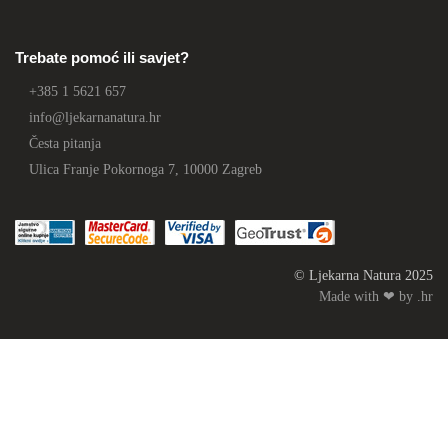
Trebate pomoć ili savjet?
+385 1 5621 657
info@ljekarnanatura.hr
Česta pitanja
Ulica Franje Pokornoga 7, 10000 Zagreb
© Ljekarna Natura 2025
Made with ❤ by .hr