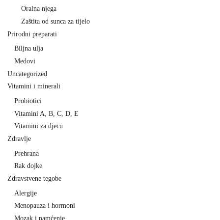
Oralna njega
Zaštita od sunca za tijelo
Prirodni preparati
Biljna ulja
Medovi
Uncategorized
Vitamini i minerali
Probiotici
Vitamini A, B, C, D, E
Vitamini za djecu
Zdravlje
Prehrana
Rak dojke
Zdravstvene tegobe
Alergije
Menopauza i hormoni
Mozak i pamćenje