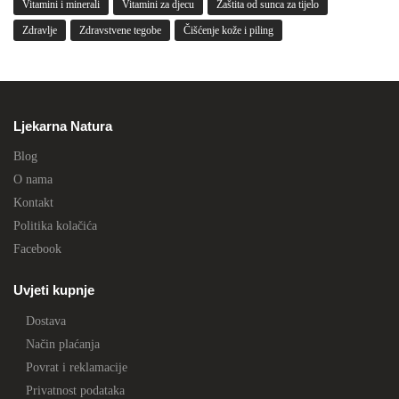
Vitamini i minerali
Vitamini za djecu
Zaštita od sunca za tijelo
Zdravlje
Zdravstvene tegobe
Čišćenje kože i piling
Ljekarna Natura
Blog
O nama
Kontakt
Politika kolačića
Facebook
Uvjeti kupnje
Dostava
Način plaćanja
Povrat i reklamacije
Privatnost podataka