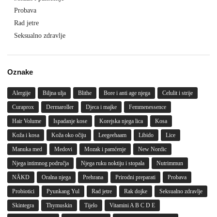
Probava
Rad jetre
Seksualno zdravlje
Oznake
Alergije
Biljna ulja
Blithe
Bore i anti age njega
Celulit i strije
Curaprox
Dermaroller
Djeca i majke
Femmenessence
Hair Volume
Ispadanje kose
Korejska njega lica
Kosa
Koža i kosa
Koža oko očiju
Leegeehaam
Libido
Lice
Manuka med
Medovi
Mozak i pamćenje
New Nordic
Njega intimnog područja
Njega ruku noktiju i stopala
Nutrimmun
NĀKD
Oralna njega
Prehrana
Prirodni preparati
Probava
Probiotici
Pyunkang Yul
Rad jetre
Rak dojke
Seksualno zdravlje
Skintegra
Thymuskin
Tijelo
Vitamini A B C D E