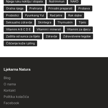
Njega ruku noktiju i stopala
Nutrimmun
NĀKD
Oralna njega
Prehrana
Prirodni preparati
Probava
Probiotici
Pyunkang Yul
Rad jetre
Rak dojke
Seksualno zdravlje
Skintegra
Thymuskin
Tijelo
Vitamini A B C D E
Vitamini i minerali
Vitamini za djecu
Zaštita od sunca za tijelo
Zdravlje
Zdravstvene tegobe
Čišćenje kože i piling
Ljekarna Natura
Blog
O nama
Kontakt
Politika kolačića
Facebook