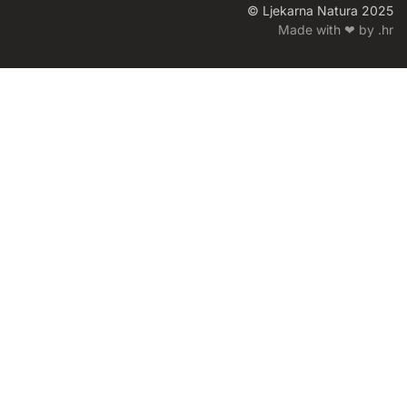
© Ljekarna Natura 2025
Made with ❤ by .hr