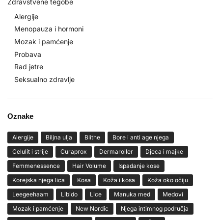
Zdravstvene tegobe
Alergije
Menopauza i hormoni
Mozak i pamćenje
Probava
Rad jetre
Seksualno zdravlje
Oznake
Alergije
Biljna ulja
Blithe
Bore i anti age njega
Celulit i strije
Curaprox
Dermaroller
Djeca i majke
Femmenessence
Hair Volume
Ispadanje kose
Korejska njega lica
Kosa
Koža i kosa
Koža oko očiju
Leegeehaam
Libido
Lice
Manuka med
Medovi
Mozak i pamćenje
New Nordic
Njega intimnog područja