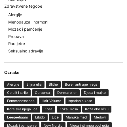
Zdravstvene tegobe
Alergije
Menopauza i hormoni
Mozak i pamćenje
Probava
Rad jetre
Seksualno zdravlje
Oznake
Alergije
Biljna ulja
Blithe
Bore i anti age njega
Celulit i strije
Curaprox
Dermaroller
Djeca i majke
Femmenessence
Hair Volume
Ispadanje kose
Korejska njega lica
Kosa
Koža i kosa
Koža oko očiju
Leegeehaam
Libido
Lice
Manuka med
Medovi
Mozak i pamćenje
New Nordic
Njega intimnog područja