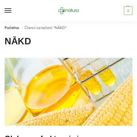
0
Početna
Članci označeni “NĀKD”
/
NĀKD