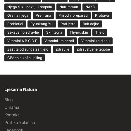
Njega ruku noktiju i stopala
Nutrimmun
NĀKD
Oralna njega
Prehrana
Prirodni preparati
Probava
Probiotici
Pyunkang Yul
Rad jetre
Rak dojke
Seksualno zdravlje
Skintegra
Thymuskin
Tijelo
Vitamini A B C D E
Vitamini i minerali
Vitamini za djecu
Zaštita od sunca za tijelo
Zdravlje
Zdravstvene tegobe
Čišćenje kože i piling
Ljekarna Natura
Blog
O nama
Kontakt
Politika kolačića
Facebook