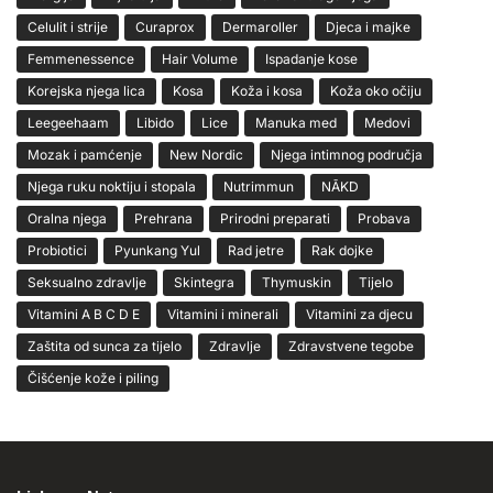
Celulit i strije
Curaprox
Dermaroller
Djeca i majke
Femmenessence
Hair Volume
Ispadanje kose
Korejska njega lica
Kosa
Koža i kosa
Koža oko očiju
Leegeehaam
Libido
Lice
Manuka med
Medovi
Mozak i pamćenje
New Nordic
Njega intimnog područja
Njega ruku noktiju i stopala
Nutrimmun
NĀKD
Oralna njega
Prehrana
Prirodni preparati
Probava
Probiotici
Pyunkang Yul
Rad jetre
Rak dojke
Seksualno zdravlje
Skintegra
Thymuskin
Tijelo
Vitamini A B C D E
Vitamini i minerali
Vitamini za djecu
Zaštita od sunca za tijelo
Zdravlje
Zdravstvene tegobe
Čišćenje kože i piling