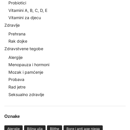
Probiotici
Vitamini A, B, C, D, E
Vitamini za djecu
Zdravlje
Prehrana
Rak dojke
Zdravstvene tegobe
Alergije
Menopauza i hormoni
Mozak i pamćenje
Probava
Rad jetre
Seksualno zdravlje
Oznake
Alergije
Biljna ulja
Blithe
Bore i anti age njega