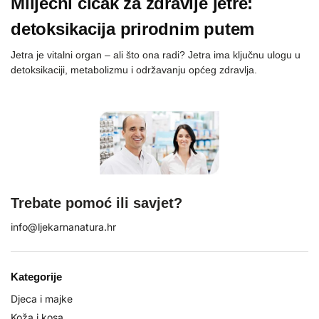
Mliječni čičak za zdravlje jetre:
detoksikacija prirodnim putem
Jetra je vitalni organ – ali što ona radi? Jetra ima ključnu ulogu u
detoksikaciji, metabolizmu i održavanju općeg zdravlja.
Trebate pomoć ili savjet?
info@ljekarnanatura.hr
Kategorije
Djeca i majke
Koža i kosa