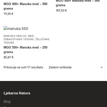
MGO 500+ Manuka med – 500
MGO 400+ Manuka med – 500
grama
grama
167,53
€
111,91
€
MANUKA HEALTH
,
MED
,
ZDRAVSTVENE TEGOBE
,
ŽELUČANE
TEGOBE
MGO 550+ Manuka med – 250
grama
85,67
€
Prikazuje se svih 17 rezultata
Ljekarna Natura
Blog