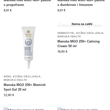
Manuka med MGO 400+ pastile
Manuka med MGO 400+ pastile
s propolisom
s đumbirom i limunom
8,61
€
8,61
€
Nema na zalihi
DERMATITISI
,
KOŽNA OBOLJENJA
,
MANUKA HEALTH
Manuka MGO 250+ Calming
Cream 50 ml
18,90
€
AKNE
,
KOŽNA OBOLJENJA
,
MANUKA HEALTH
Manuka MGO 250+ Blemish
Spot Gel 20 ml
22,90
€