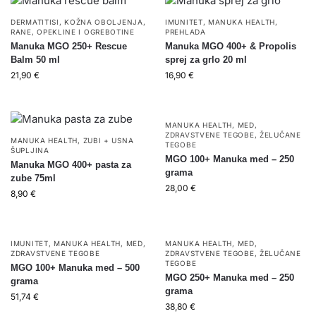
DERMATITISI
,
KOŽNA OBOLJENJA
,
IMUNITET
,
MANUKA HEALTH
,
RANE, OPEKLINE I OGREBOTINE
PREHLADA
Manuka MGO 250+ Rescue
Manuka MGO 400+ & Propolis
Balm 50 ml
sprej za grlo 20 ml
21,90
€
16,90
€
MANUKA HEALTH
,
MED
,
ZDRAVSTVENE TEGOBE
,
ŽELUČANE
MANUKA HEALTH
,
ZUBI + USNA
TEGOBE
ŠUPLJINA
MGO 100+ Manuka med – 250
Manuka MGO 400+ pasta za
grama
zube 75ml
28,00
€
8,90
€
IMUNITET
,
MANUKA HEALTH
,
MED
,
MANUKA HEALTH
,
MED
,
ZDRAVSTVENE TEGOBE
ZDRAVSTVENE TEGOBE
,
ŽELUČANE
TEGOBE
MGO 100+ Manuka med – 500
MGO 250+ Manuka med – 250
grama
grama
51,74
€
38,80
€