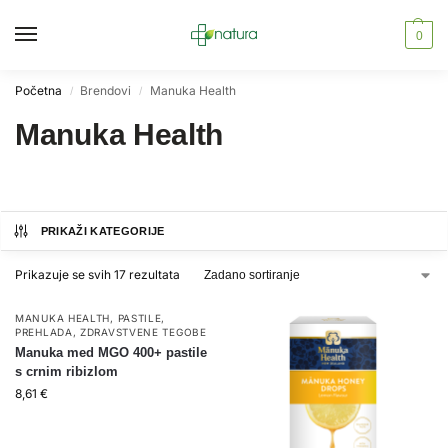
0
Početna
Brendovi
Manuka Health
/
/
Manuka Health
PRIKAŽI KATEGORIJE
Prikazuje se svih 17 rezultata
MANUKA HEALTH
,
PASTILE
,
PREHLADA
,
ZDRAVSTVENE TEGOBE
Manuka med MGO 400+ pastile
s crnim ribizlom
8,61
€