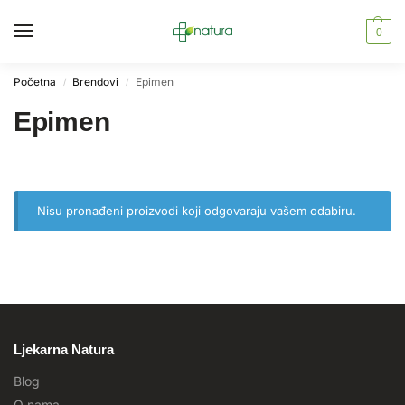
0
Početna
Brendovi
Epimen
/
/
Epimen
Nisu pronađeni proizvodi koji odgovaraju vašem odabiru.
Ljekarna Natura
Blog
O nama