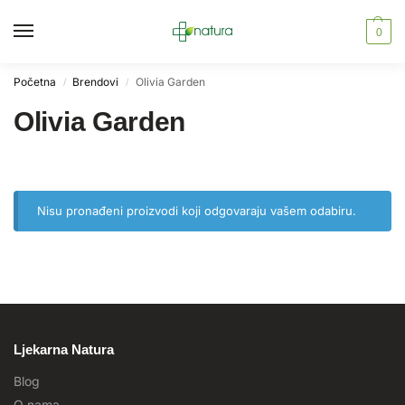
0
Početna
Brendovi
Olivia Garden
/
/
Olivia Garden
Nisu pronađeni proizvodi koji odgovaraju vašem odabiru.
Ljekarna Natura
Blog
O nama