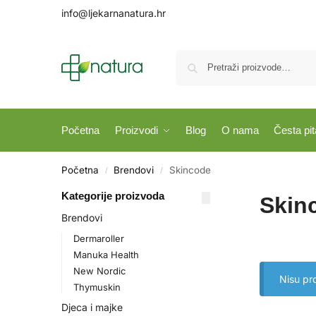
info@ljekarnanatura.hr
Početna
Proizvodi
Blog
O nama
Česta pit
Početna
Brendovi
Skincode
/
/
Kategorije proizvoda
Skin
Brendovi
Dermaroller
Manuka Health
New Nordic
Nisu pr
Thymuskin
Djeca i majke