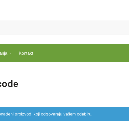
anja
Kontakt
code
onađeni proizvodi koji odgovaraju vašem odabiru.