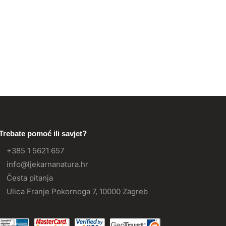
Trebate pomoć ili savjet?
+385 1 5621 657
info@ljekarnanatura.hr
Česta pitanja
Ulica Franje Pokornoga 7, 10000 Zagreb