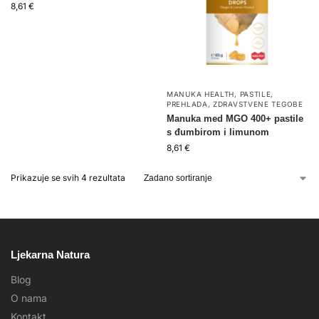
8,61
€
MANUKA HEALTH
,
PASTILE
,
PREHLADA
,
ZDRAVSTVENE TEGOBE
Manuka med MGO 400+ pastile
s đumbirom i limunom
8,61
€
Prikazuje se svih 4 rezultata
Ljekarna Natura
Blog
O nama
Kontakt