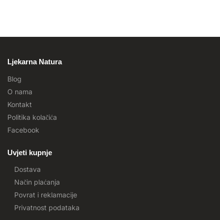
Ljekarna Natura
Blog
O nama
Kontakt
Politika kolačića
Facebook
Uvjeti kupnje
Dostava
Način plaćanja
Povrat i reklamacije
Privatnost podataka