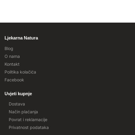
Ljekarna Natura
Blog
O nama
Kontakt
Politika kolačića
Facebook
Uvjeti kupnje
Dostava
Način plaćanja
Povrat i reklamacije
Privatnost podataka