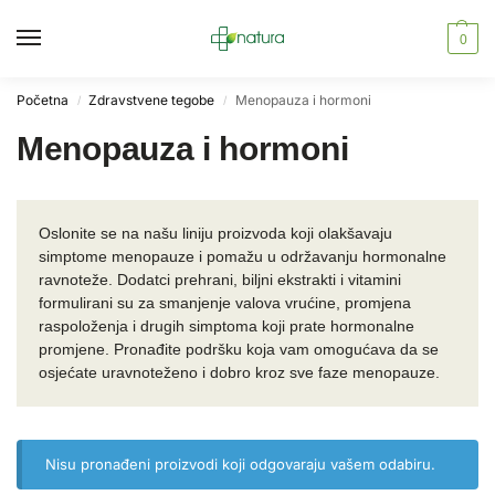
0
Početna
Zdravstvene tegobe
Menopauza i hormoni
/
/
Menopauza i hormoni
Oslonite se na našu liniju proizvoda koji olakšavaju
simptome menopauze i pomažu u održavanju hormonalne
ravnoteže. Dodatci prehrani, biljni ekstrakti i vitamini
formulirani su za smanjenje valova vrućine, promjena
raspoloženja i drugih simptoma koji prate hormonalne
promjene. Pronađite podršku koja vam omogućava da se
osjećate uravnoteženo i dobro kroz sve faze menopauze.
Nisu pronađeni proizvodi koji odgovaraju vašem odabiru.