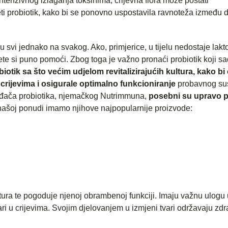
 intenzivnog izlaganja toksinima, crijevna flora može postati
i probiotik, kako bi se ponovno uspostavila ravnoteža između d
ju svi jednako na svakog. Ako, primjerice, u tijelu nedostaje lakt
ete si puno pomoći. Zbog toga je važno pronaći probiotik koji sad
biotik sa što većim udjelom revitalizirajućih kultura, kako bi
 crijevima i osigurale optimalno funkcioniranje
probavnog su
zvođača probiotika, njemačkog Nutrimmuna,
posebni su upravo 
našoj ponudi imamo njihove najpopularnije proizvode:
ltura te pogoduje njenoj obrambenoj funkciji. Imaju važnu ulogu 
vari u crijevima. Svojim djelovanjem u izmjeni tvari održavaju zdr