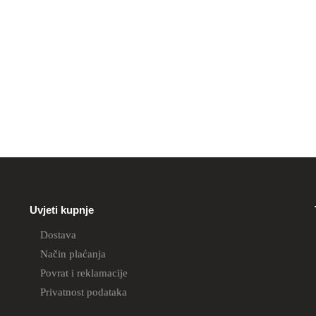
Uvjeti kupnje
Dostava
Način plaćanja
Povrat i reklamacije
Privatnost podataka