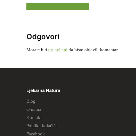
Obogatite svoju crijevnu floru
Odgovori
Morate biti
prijavljeni
da biste objavili komentar.
Ljekarna Natura
Blog
O nama
Kontakt
Politika kolačića
Facebook