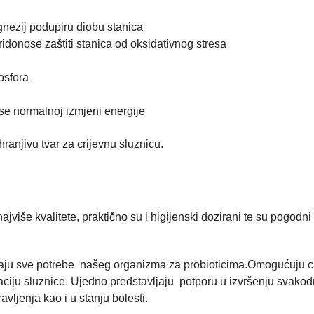
agnezij podupiru diobu stanica
ridonose zaštiti stanica od oksidativnog stresa
osfora
ose normalnoj izmjeni energije
hranjivu tvar za crijevnu sluznicu.
više kvalitete, praktično su i higijenski dozirani te su pogodni
aju sve potrebe našeg organizma za probioticima.Omogućuju c
raciju sluznice. Ujedno predstavljaju potporu u izvršenju svako
vljenja kao i u stanju bolesti.