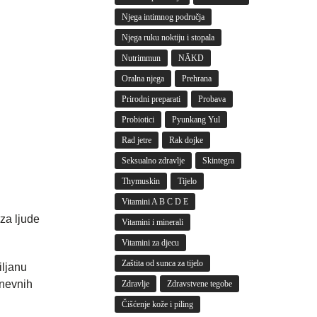
Njega intimnog područja
Njega ruku noktiju i stopala
Nutrimmun
NĀKD
Oralna njega
Prehrana
Prirodni preparati
Probava
Probiotici
Pyunkang Yul
Rad jetre
Rak dojke
Seksualno zdravlje
Skintegra
Thymuskin
Tijelo
Vitamini A B C D E
 za ljude
Vitamini i minerali
Vitamini za djecu
Zaštita od sunca za tijelo
iljanu
dnevnih
Zdravlje
Zdravstvene tegobe
Čišćenje kože i piling