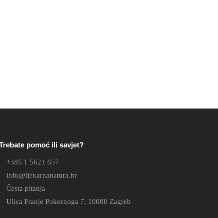
Trebate pomoć ili savjet?
+385 1 5621 657
info@ljekarnanatura.hr
Česta pitanja
Ulica Franje Pokornoga 7, 10000 Zagreb