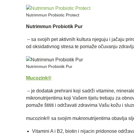
Nutrimmun Probiotic Protect
Nutrimmun Probiotik Pur
– sa svojih pet aktivnih kultura njeguju i jačaju pri
od oksidativnog stresa te pomaže očuvanju zdravlja 
Nutrimmun Probiotik Pur
Mucozink®
– je dodatak prehrani koji sadrži vitamine, minerale
mikronutrijentima koji Vašem tijelu trebaju za obnov
pomaže štititi i održavati zdravima Vašu kožu i sluz
mucozink® sa svojim mukronutrijentima obavlja sl
Vitamini A i B2, biotin i nijacin pridonose održa