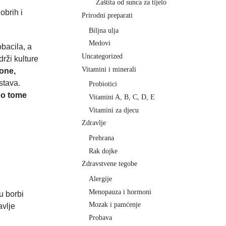
Zaštita od sunca za tijelo
obrih i
Prirodni preparati
Biljna ulja
Medovi
obacila, a
Uncategorized
rži kulture
Vitamini i minerali
 one,
stava.
Probiotici
po tome
Vitamini A, B, C, D, E
Vitamini za djecu
Zdravlje
Prehrana
Rak dojke
Zdravstvene tegobe
Alergije
Menopauza i hormoni
u borbi
Mozak i pamćenje
avlje
Probava