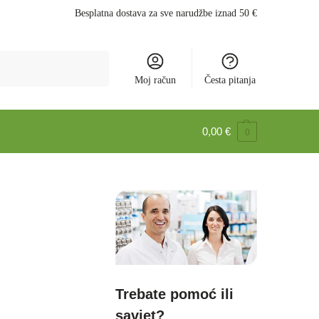
Besplatna dostava za sve narudžbe iznad 50 €
Pretraži
Moj račun
Česta pitanja
0,00
€
0
Trebate pomoć ili
savjet?