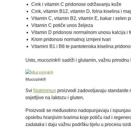
Cink i vitamin C pridonose održavanju kože
Cink, vitamin B12, vitamin D, folna kiselina i m
Vitamin C, vitamin B2, vitamin E, bakar i selen p
Vitamin C potiče unos željeza
Vitamin D pridonosi normalnom unosu kalcija i f
Krom pridonosi normalnoj izmjeni tvari
Vitamini B1 i B6 te pantotenska kiselina pridon
Usto, mucozink® sadrži i glutamin, važnu prirodnu 
Mucozink®
Svi
Nutrimmun
proizvodi zadovoljavaju standarde naj
osjetljive na laktozu i gluten.
Proizvodi se međusobno nadopunjavaju i ispunjav
opskrbu hranjivim tvarima koje potiču rad i regene
zadataka i daju važnu podršku tijelu u procesu ozdra