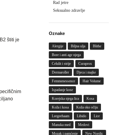
Rad jetre
Seksualno zdravlje
Oznake
2 štiti je
Alergije
Biljna ulja
Blithe
Bore i anti age njega
Celulit i strije
Curaprox
Dermaroller
Djeca i majke
Femmenessence
Hair Volume
Ispadanje kose
specifičnim
ciljano
Korejska njega lica
Kosa
Koža i kosa
Koža oko očiju
Leegeehaam
Libido
Lice
Manuka med
Medovi
Mozak i pamćenje
New Nordic