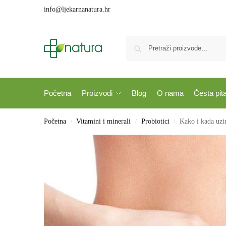
info@ljekarnanatura.hr
Početna
Proizvodi
Blog
O nama
Česta pit
Početna
Vitamini i minerali
Probiotici
Kako i kada uzi
/
/
/