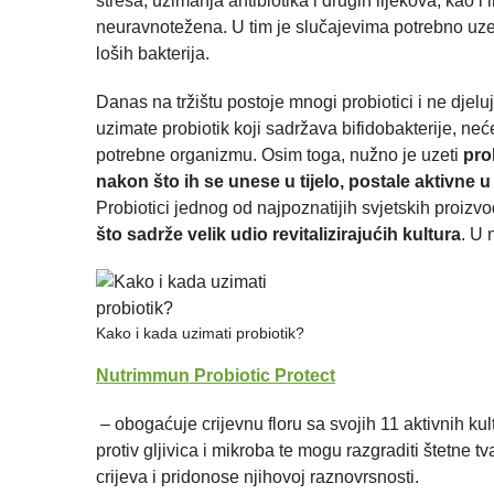
stresa, uzimanja antibiotika i drugih lijekova, kao i
neuravnotežena. U tim je slučajevima potrebno uzet
loših bakterija.
Danas na tržištu postoje mnogi probiotici i ne djelu
uzimate probiotik koji sadržava bifidobakterije, neć
potrebne organizmu. Osim toga, nužno je uzeti
pro
nakon što ih se unese u tijelo, postale aktivne u
Probiotici jednog od najpoznatijih svjetskih proi
što sadrže velik udio revitalizirajućih kultura
. U 
Kako i kada uzimati probiotik?
Nutrimmun Probiotic Protect
– obogaćuje crijevnu floru sa svojih 11 aktivnih ku
protiv gljivica i mikroba te mogu razgraditi štetne t
crijeva i pridonose njihovoj raznovrsnosti.