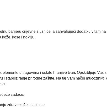
rodnu barijeru crijevne sluznice, a zahvaljujući dodatku vitamina B
kože, kose i noktiju.
, elemente u tragovima i ostale hranjive tvari. Opskrbljuje Vas 
u i stabiliziranje prirodne zaštite. Na taj Vam način mucozink® 
nicu.
jedeće zadaće:
vanju zdrave kože i sluznice