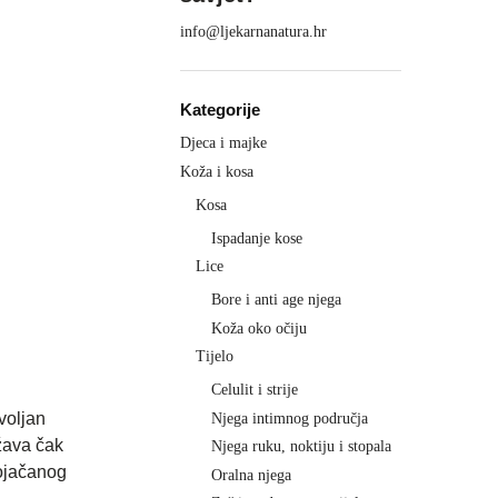
info@ljekarnanatura.hr
Kategorije
Djeca i majke
Koža i kosa
Kosa
Ispadanje kose
Lice
Bore i anti age njega
Koža oko očiju
Tijelo
Celulit i strije
voljan
Njega intimnog područja
ržava čak
Njega ruku, noktiju i stopala
pojačanog
Oralna njega