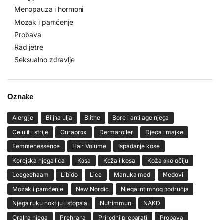
Menopauza i hormoni
Mozak i pamćenje
Probava
Rad jetre
Seksualno zdravlje
Oznake
Alergije
Biljna ulja
Blithe
Bore i anti age njega
Celulit i strije
Curaprox
Dermaroller
Djeca i majke
Femmenessence
Hair Volume
Ispadanje kose
Korejska njega lica
Kosa
Koža i kosa
Koža oko očiju
Leegeehaam
Libido
Lice
Manuka med
Medovi
Mozak i pamćenje
New Nordic
Njega intimnog područja
Njega ruku noktiju i stopala
Nutrimmun
NĀKD
Oralna njega
Prehrana
Prirodni preparati
Probava