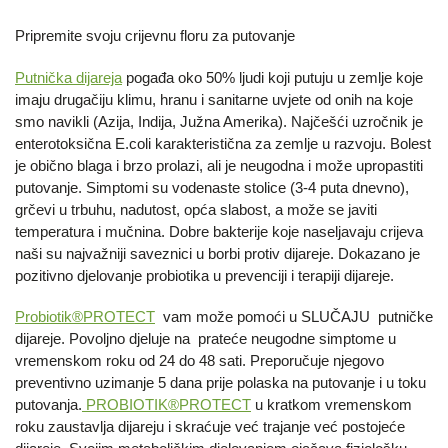
Pripremite svoju crijevnu floru za putovanje
Putnička dijareja
pogađa oko 50% ljudi koji putuju u zemlje koje
imaju drugačiju klimu, hranu i sanitarne uvjete od onih na koje
smo navikli (Azija, Indija, Južna Amerika). Najčešći uzročnik je
enterotoksična E.coli karakteristična za zemlje u razvoju. Bolest
je obično blaga i brzo prolazi, ali je neugodna i može upropastiti
putovanje. Simptomi su vodenaste stolice (3-4 puta dnevno),
grčevi u trbuhu, nadutost, opća slabost, a može se javiti
temperatura i mučnina. Dobre bakterije koje naseljavaju crijeva
naši su najvažniji saveznici u borbi protiv dijareje. Dokazano je
pozitivno djelovanje probiotika u prevenciji i terapiji dijareje.
Probiotik®PROTECT
vam može pomoći u SLUČAJU putničke
dijareje. Povoljno djeluje na prateće neugodne simptome u
vremenskom roku od 24 do 48 sati. Preporučuje njegovo
preventivno uzimanje 5 dana prije polaska na putovanje i u toku
putovanja.
PROBIOTIK®PROTECT
u kratkom vremenskom
roku zaustavlja dijareju i skraćuje već trajanje već postojeće