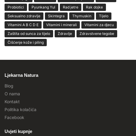
Probiotici
Pyunkang Yul
Rad jetre
Rak dojke
Seksualno zdravlje
Skintegra
Thymuskin
Tijelo
Vitamini A B C D E
Vitamini i minerali
Vitamini za djecu
Zaštita od sunca za tijelo
Zdravlje
Zdravstvene tegobe
Čišćenje kože i piling
Ljekarna Natura
Blog
O nama
Kontakt
Politika kolačića
Facebook
Uvjeti kupnje