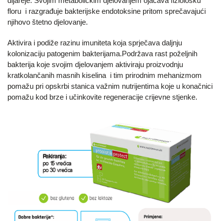
dijareje. Svojim metaboličkim djelovanjem ojačava fiziološku
floru i razgrađuje bakterijske endotoksine pritom sprečavajući
njihovo štetno djelovanje.
Aktivira i podiže razinu imuniteta koja sprječava daljnju
kolonizaciju patogenim bakterijama.Podržava rast poželjnih
bakterija koje svojim djelovanjem aktiviraju proizvodnju
kratkolančanih masnih kiselina i tim prirodnim mehanizmom
pomažu pri opskrbi stanica važnim nutrijentima koje u konačnici
pomažu kod brze i učinkovite regeneracije crijevne stjenke.