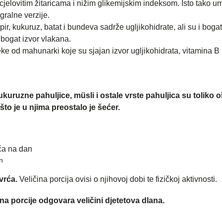
jelovitim žitaricama i nižim glikemijskim indeksom. Isto tako u
gralne verzije.
, kukuruz, batat i bundeva sadrže ugljikohidrate, ali su i bogat
 bogat izvor vlakana.
e od mahunarki koje su sjajan izvor ugljikohidrata, vitamina B 
ukuruzne pahuljice, müsli
i ostale vrste pahuljica su toliko
što je u njima preostalo je šećer.
n
vrća.
Veličina porcija ovisi o njihovoj dobi te fizičkoj aktivnosti.
ina porcije odgovara veličini djetetova dlana.