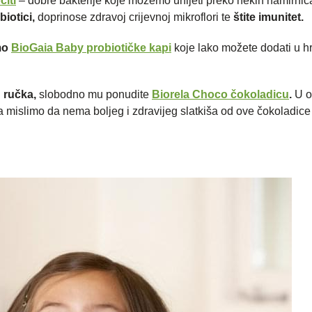
citi
– dobre bakterije koje možemo unijeti preko nekih namirnica
biotici,
doprinose zdravoj crijevnoj mikroflori te
štite imunitet.
mo
BioGaia Baby probiotičke kapi
koje lako možete dodati u hr
g ručka,
slobodno mu ponudite
Biorela Choco čokoladicu
.
U o
 mislimo da nema boljeg i zdravijeg slatkiša od ove čokoladice