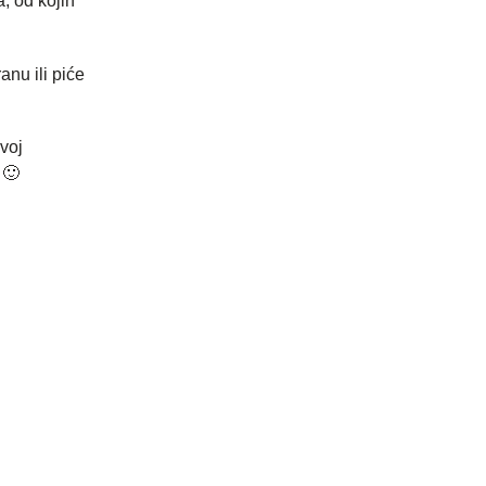
, od kojih
anu ili piće
voj
 🙂