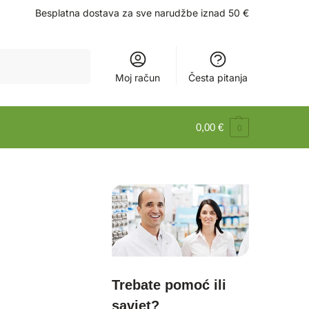
Besplatna dostava za sve narudžbe iznad 50 €
Pretraži
Moj račun
Česta pitanja
0,00
€
0
Trebate pomoć ili
savjet?