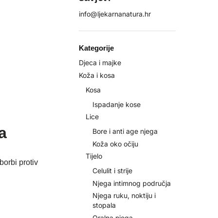
info@ljekarnanatura.hr
Kategorije
Djeca i majke
Koža i kosa
Kosa
Ispadanje kose
Lice
a
Bore i anti age njega
Koža oko očiju
Tijelo
borbi protiv
Celulit i strije
Njega intimnog područja
Njega ruku, noktiju i
stopala
Oralna njega