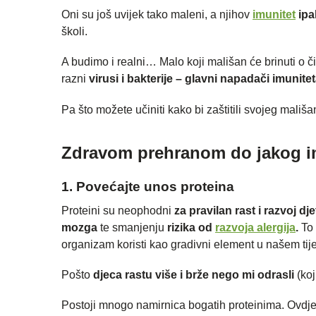
Oni su još uvijek tako maleni, a njihov
imunitet
ipa
školi.
A budimo i realni… Malo koji mališan će brinuti o č
razni
virusi i bakterije – glavni napadači imunit
Pa što možete učiniti kako bi zaštitili svojeg mališa
Zdravom prehranom do jakog i
1. Povećajte unos proteina
Proteini su neophodni
za pravilan rast i razvoj dje
mozga
te smanjenju
rizika od
razvoja alergija
.
To
organizam koristi kao gradivni element u našem tije
Pošto
djeca rastu više i brže nego mi odrasli
(koj
Postoji mnogo namirnica bogatih proteinima. Ovdj