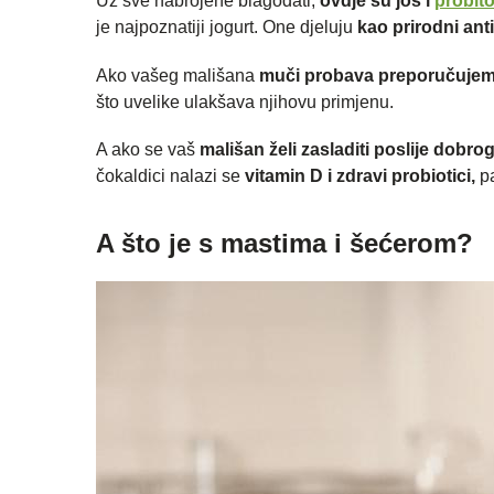
Uz sve nabrojene blagodati,
ovdje su još i
probito
je najpoznatiji jogurt. One djeluju
kao prirodni anti
Ako vašeg mališana
muči probava
preporučuje
što uvelike ulakšava njihovu primjenu.
A ako se vaš
mališan želi zasladiti poslije dobro
čokaldici nalazi se
vitamin D i zdravi probiotici,
pa
A što je s mastima i šećerom?