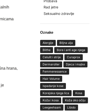
Probava
jalnih
Rad jetre
Seksualno zdravlje
irnicama
Oznake
.
Alergije
Biljna ulja
Blithe
Bore i anti age njega
Celulit i strije
Curaprox
Dermaroller
Djeca i majke
ašna hrana,
Femmenessence
Hair Volume
 je
Ispadanje kose
Korejska njega lica
Kosa
Koža i kosa
Koža oko očiju
Leegeehaam
Libido