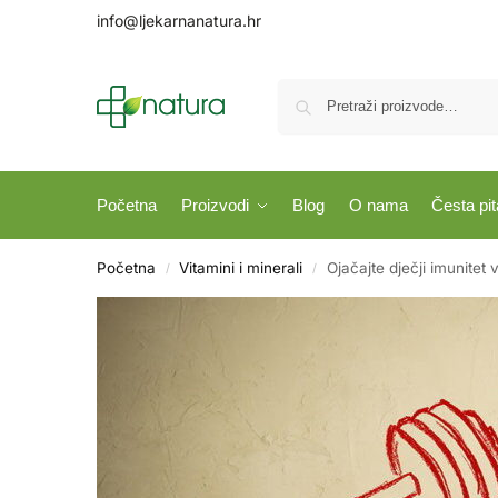
info@ljekarnanatura.hr
Početna
Proizvodi
Blog
O nama
Česta pit
Početna
Vitamini i minerali
Ojačajte dječji imunitet 
/
/