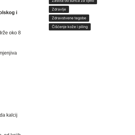
Zaštita od sunca za tijelo
Zdravlje
olskog i
Zdravstvene tegobe
Čišćenje kože i piling
drže oko 8
mjenjiva
da kalcij