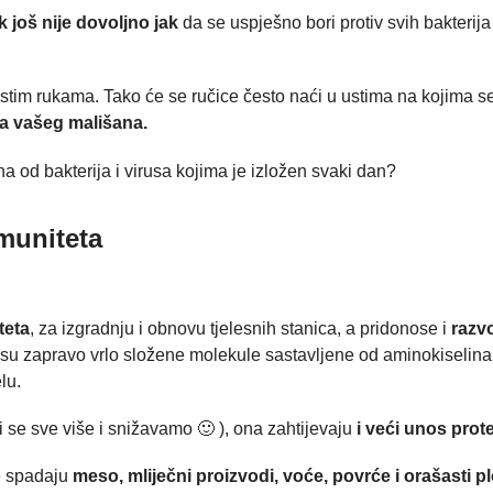
k još nije dovoljno jak
da se uspješno bori protiv svih bakterija 
istim rukama. Tako će se ručice često naći u ustima na kojima se
eta vašeg mališana.
na od bakterija i virusa kojima je izložen svaki dan?
muniteta
teta
, za izgradnju i obnovu tjelesnih stanica, a pridonose i
razv
 su zapravo vrlo složene molekule sastavljene od aminokiselina
lu.
i se sve više i snižavamo 🙂 ), ona zahtijevaju
i veći unos prote
e spadaju
meso, mliječni proizvodi, voće, povrće i orašasti p