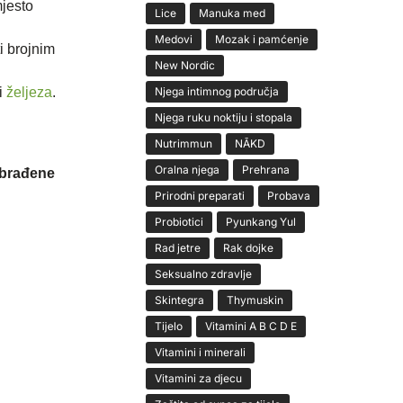
mjesto
Lice
Manuka med
Medovi
Mozak i pamćenje
i brojnim
New Nordic
i
željeza
.
Njega intimnog područja
Njega ruku noktiju i stopala
Nutrimmun
NĀKD
Oralna njega
Prehrana
 obrađene
Prirodni preparati
Probava
Probiotici
Pyunkang Yul
Rad jetre
Rak dojke
Seksualno zdravlje
Skintegra
Thymuskin
Tijelo
Vitamini A B C D E
Vitamini i minerali
Vitamini za djecu