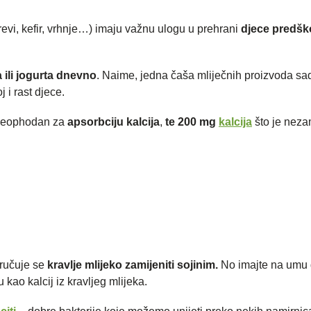
sirevi, kefir, vrhnje…) imaju važnu ulogu u prehrani
djece predšk
 ili jogurta dnevno
. Naime, jedna čaša mliječnih proizvoda sa
 i rast djece.
 neophodan za
apsorbciju kalcija
,
te 200 mg
kalcija
što je neza
ručuje se
kravlje mlijeko zamijeniti sojinim.
No imajte na umu 
kao kalcij iz kravljeg mlijeka.