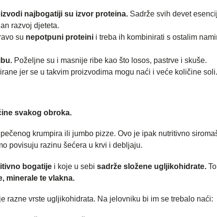
izvodi najbogatiji su izvor proteina.
Sadrže svih devet esenci
an razvoj djeteta.
pravo su
nepotpuni proteini
i treba ih kombinirati s ostalim nam
ibu.
Poželjne su i masnije ribe kao što losos, pastrve i skuše.
ane jer se u takvim proizvodima mogu naći i veće količine soli
ćine svakog obroka.
, pečenog krumpira ili jumbo pizze. Ovo je ipak nutritivno sirom
o povisuju razinu šećera u krvi i debljaju.
itivno bogatije
i koje u sebi
sadrže složene ugljikohidrate.
To
, minerale te vlakna.
e razne vrste ugljikohidrata. Na jelovniku bi im se trebalo naći: