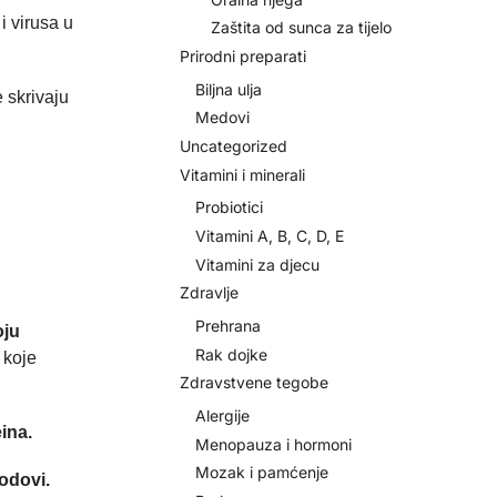
i virusa u
Zaštita od sunca za tijelo
Prirodni preparati
Biljna ulja
 skrivaju
Medovi
Uncategorized
Vitamini i minerali
Probiotici
Vitamini A, B, C, D, E
Vitamini za djecu
Zdravlje
Prehrana
oju
Rak dojke
 koje
Zdravstvene tegobe
Alergije
ina.
Menopauza i hormoni
Mozak i pamćenje
lodovi.