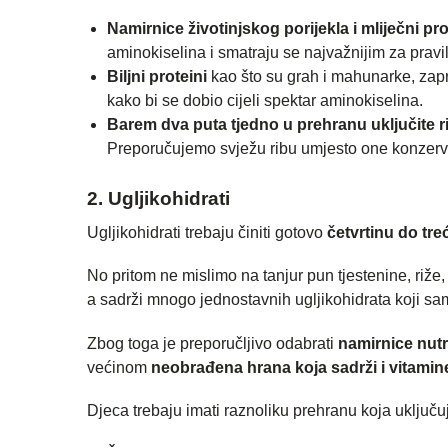
Namirnice životinjskog porijekla i mliječni pro
aminokiselina i smatraju se najvažnijim za pravil
Biljni proteini
kao što su grah i mahunarke, za
kako bi se dobio cijeli spektar aminokiselina.
Barem dva puta tjedno u prehranu uključite r
Preporučujemo svježu ribu umjesto one konzervir
2. Ugljikohidrati
Ugljikohidrati trebaju činiti gotovo
četvrtinu do tre
No pritom ne mislimo na tanjur pun tjestenine, riže
a sadrži mnogo jednostavnih ugljikohidrata koji sam
Zbog toga je preporučljivo odabrati
namirnice nutr
većinom
neobrađena hrana koja sadrži i vitamine
Djeca trebaju imati raznoliku prehranu koja uključuj