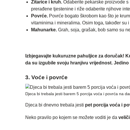
Žitarice i kruh.
Odaberite pekarske proizvode s c
prerađene tjestenine i riže odaberite njihove inte
Povrće.
Povrće bogato škrobom kao što je krumpir
vitaminima i mineralima. Osim toga, također su i
Mahunarke.
Grah, soja, grašak, bob samo su nek
Izbjegavajte kukuruzne pahuljice za doručak! K
da su izgubile svoju hranjivu vrijednost. Jedino 
3. Voće i povrće
Djeca bi trebala jesti barem 5 porcija voća i povrća na da
Djeca bi dnevno trebala jesti
pet porcija voća i po
Neko pravilo po kojem se možete voditi je da
velič