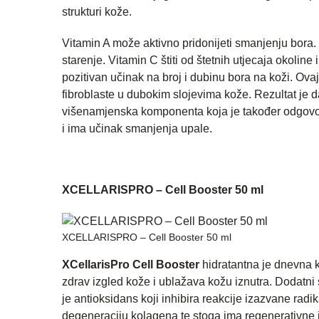
strukturi kože.
Vitamin A može aktivno pridonijeti smanjenju bora
starenje. Vitamin C štiti od štetnih utjecaja okolin
pozitivan učinak na broj i dubinu bora na koži. Ovaj
fibroblaste u dubokim slojevima kože. Rezultat je da
višenamjenska komponenta koja je također odgovor
i ima učinak smanjenja upale.
XCELLARISPRO – Cell Booster 50 ml
XCELLARISPRO – Cell Booster 50 ml
XCellarisPro Cell Booster
hidratantna je dnevna 
zdrav izgled kože i ublažava kožu iznutra. Dodatni 
je antioksidans koji inhibira reakcije izazvane rad
degeneraciju kolagena te stoga ima regenerativne i 