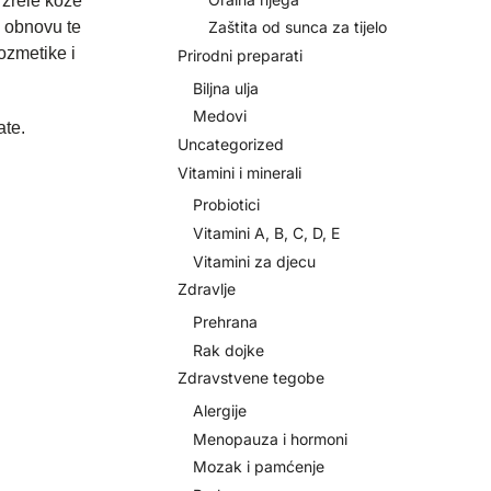
 zrele kože
a obnovu te
Zaštita od sunca za tijelo
ozmetike i
Prirodni preparati
Biljna ulja
Medovi
ate.
Uncategorized
Vitamini i minerali
Probiotici
Vitamini A, B, C, D, E
Vitamini za djecu
Zdravlje
Prehrana
Rak dojke
Zdravstvene tegobe
Alergije
Menopauza i hormoni
Mozak i pamćenje