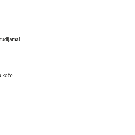
studijama!
u kože