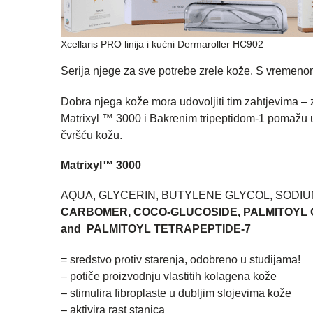
Xcellaris PRO linija i kućni Dermaroller HC902
Serija njege za sve potrebe zrele kože. S vremenom
Dobra njega kože mora udovoljiti tim zahtjevima – 
Matrixyl ™ 3000 i Bakrenim tripeptidom-1 pomažu u 
čvršću kožu.
Matrixyl™ 3000
AQUA, GLYCERIN, BUTYLENE GLYCOL, SODIU
CARBOMER, COCO-GLUCOSIDE, PALMITOYL 
and PALMITOYL TETRAPEPTIDE-7
= sredstvo protiv starenja, odobreno u studijama!
– potiče proizvodnju vlastitih kolagena kože
– stimulira fibroplaste u dubljim slojevima kože
– aktivira rast stanica