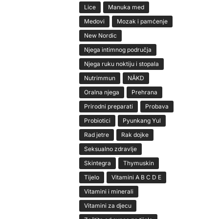
Lice
Manuka med
Medovi
Mozak i pamćenje
New Nordic
Njega intimnog područja
Njega ruku noktiju i stopala
Nutrimmun
NĀKD
Oralna njega
Prehrana
Prirodni preparati
Probava
Probiotici
Pyunkang Yul
Rad jetre
Rak dojke
Seksualno zdravlje
Skintegra
Thymuskin
Tijelo
Vitamini A B C D E
Vitamini i minerali
Vitamini za djecu