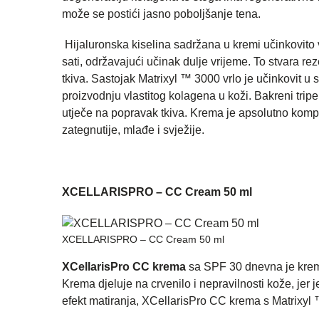
može se postići jasno poboljšanje tena.
Hijaluronska kiselina sadržana u kremi učinkovito v
sati, održavajući učinak dulje vrijeme. To stvara 
tkiva. Sastojak Matrixyl ™ 3000 vrlo je učinkovit u
proizvodnju vlastitog kolagena u koži. Bakreni tripe
utječe na popravak tkiva. Krema je apsolutno kompa
zategnutije, mlađe i svježije.
XCELLARISPRO – CC Cream 50 ml
XCELLARISPRO – CC Cream 50 ml
XCellarisPro CC krema
sa SPF 30 dnevna je krema
Krema djeluje na crvenilo i nepravilnosti kože, jer 
efekt matiranja, XCellarisPro CC krema s Matrixyl