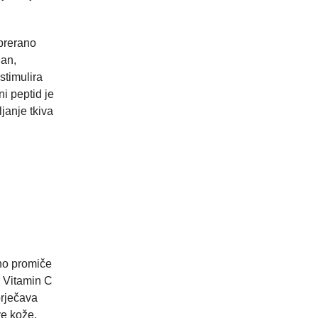
prerano
dan,
stimulira
i peptid je
janje tkiva
no promiče
. Vitamin C
prječava
ve kože,