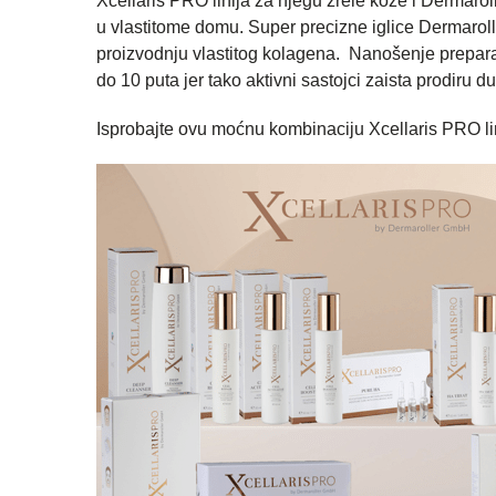
Xcellaris PRO linija za njegu zrele kože i Dermarol
u vlastitome domu. Super precizne iglice Dermaroll
proizvodnju vlastitog kolagena. Nanošenje prepar
do 10 puta jer tako aktivni sastojci zaista prodiru d
Isprobajte ovu moćnu kombinaciju Xcellaris PRO li