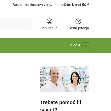
Besplatna dostava za sve narudžbe iznad 50 €
Pretraži
Moj račun
Česta pitanja
0,00
€
0
Trebate pomoć ili
savjet?