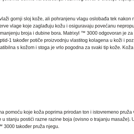
laži gornji sloj kože, ali pohranjenu vlagu oslobađa tek nakon 
rezerve vlage koje zaglađuju kožu i osiguravaju povećanu neprop
 smanjenju broja i dubine bora. Matrixyl ™ 3000 odgovoran je za
ptid-1 također potiče proizvodnju vlastitog kolagena u koži i poz
tibilna s kožom i stoga je vrlo pogodna za svaki tip kože. Koža
 pomoću koje koža poprima prirodan ton i istovremeno pruža v
je u stanju postići razne razine boja (ovisno o trajanju masaže).
 ™ 3000 također pruža njegu.