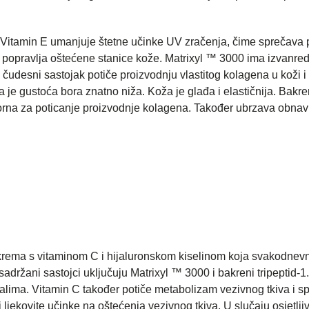
. Vitamin E umanjuje štetne učinke UV zračenja, čime sprečava 
e i popravlja oštećene stanice kože. Matrixyl ™ 3000 ima izvanre
 čudesni sastojak potiče proizvodnju vlastitog kolagena u koži i 
 je gustoća bora znatno niža. Koža je glađa i elastičnija. Bakren
na za poticanje proizvodnje kolagena. Također ubrzava obnavl
krema s vitaminom C i hijaluronskom kiselinom koja svakodnev
sadržani sastojci uključuju Matrixyl ™ 3000 i bakreni tripeptid-1
ikalima. Vitamin C također potiče metabolizam vezivnog tkiva i s
ljekovite učinke na oštećenja vezivnog tkiva. U slučaju osjetlji