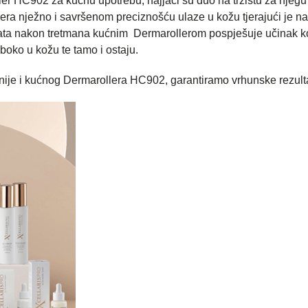
ler HC902 za kućnu upotrebu, najjači su duo na tržištu za njegu
era nježno i savršenom preciznošću ulaze u kožu tjerajući je n
ata nakon tretmana kućnim Dermarollerom pospješuje učinak k
uboko u kožu te tamo i ostaju.
nije i kućnog Dermarollera HC902, garantiramo vrhunske rezult