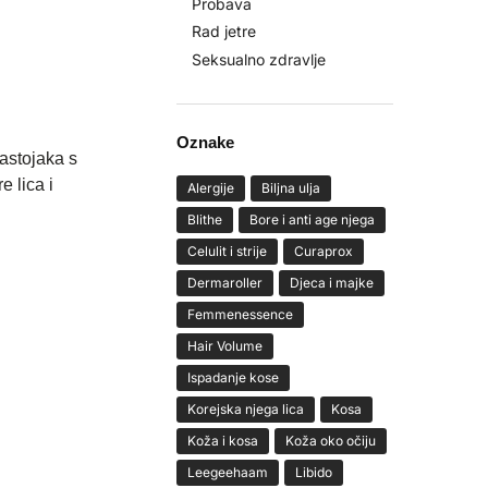
Probava
Rad jetre
Seksualno zdravlje
Oznake
astojaka s
 lica i
Alergije
Biljna ulja
Blithe
Bore i anti age njega
Celulit i strije
Curaprox
Dermaroller
Djeca i majke
Femmenessence
Hair Volume
Ispadanje kose
Korejska njega lica
Kosa
Koža i kosa
Koža oko očiju
Leegeehaam
Libido