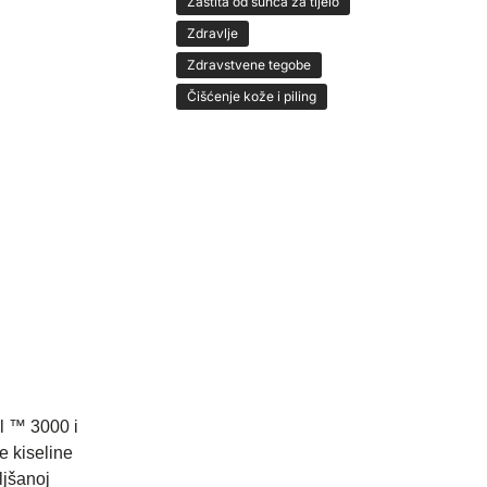
Zaštita od sunca za tijelo
Zdravlje
Zdravstvene tegobe
Čišćenje kože i piling
l ™ 3000 i
e kiseline
ljšanoj