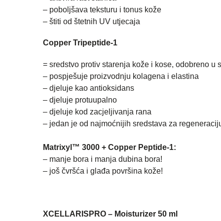
– poboljšava teksturu i tonus kože
– štiti od štetnih UV utjecaja
Copper Tripeptide-1
= sredstvo protiv starenja kože i kose, odobreno u 
– pospješuje proizvodnju kolagena i elastina
– djeluje kao antioksidans
– djeluje protuupalno
– djeluje kod zacjeljivanja rana
– jedan je od najmoćnijih sredstava za regeneracij
Matrixyl™ 3000 + Copper Peptide-1:
– manje bora i manja dubina bora!
– još čvršća i glađa površina kože!
XCELLARISPRO –
Moisturizer 50 ml