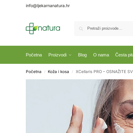
info@ljekarnanatura.hr
Početna
Proizvodi
Blog
O nama
Česta pit
Početna
Koža i kosa
XCellaris PRO – OSNAŽITE 
/
/