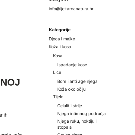
info@ljekarnanatura.hr
Kategorije
Djeca i majke
Koža i kosa
Kosa
Ispadanje kose
Lice
ČNOJ
Bore i anti age njega
Koža oko očiju
Tijelo
Celulit i strije
Njega intimnog područja
anih
Njega ruku, noktiju i
stopala
Oralna njega