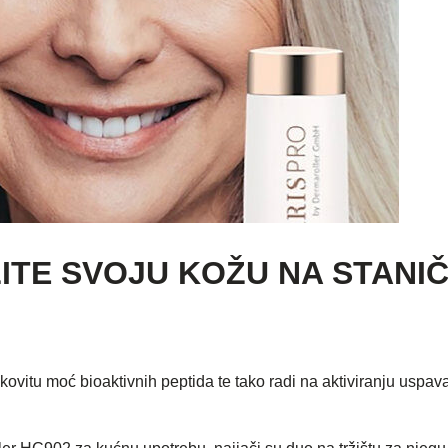
AŽITE SVOJU KOŽU NA STANI
kovitu moć bioaktivnih peptida te tako radi na aktiviranju uspav