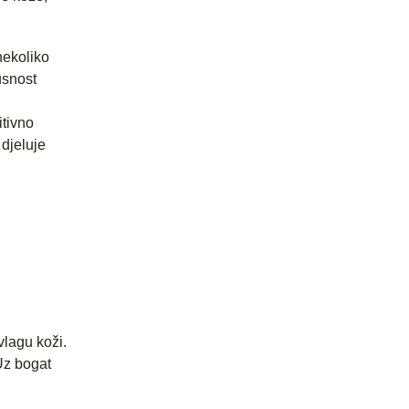
nekoliko
usnost
itivno
 djeluje
lagu koži.
 Uz bogat